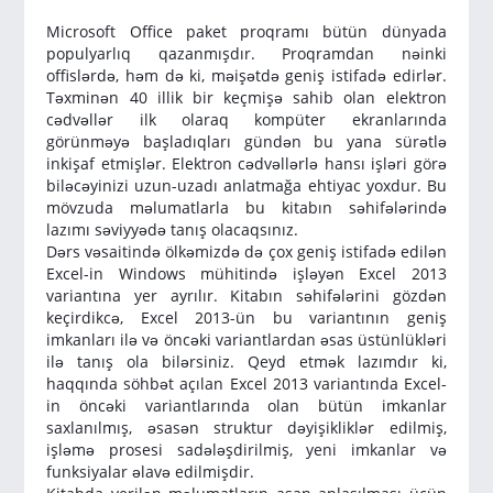
Microsoft Office paket proqramı bütün dünyada
populyarlıq qazanmışdır. Proqramdan nəinki
offislərdə, həm də ki, məişətdə geniş istifadə edirlər.
Təxminən 40 illik bir keçmişə sahib olan elektron
cədvəllər ilk olaraq kompüter ekranlarında
görünməyə başladıqları gündən bu yana sürətlə
inkişaf etmişlər. Elektron cədvəllərlə hansı işləri görə
biləcəyinizi uzun-uzadı anlatmağa ehtiyac yoxdur. Bu
mövzuda məlumatlarla bu kitabın səhifələrində
lazımı səviyyədə tanış olacaqsınız.
Dərs vəsaitində ölkəmizdə də çox geniş istifadə edilən
Excel-in Windows mühitində işləyən Excel 2013
variantına yer ayrılır. Kitabın səhifələrini gözdən
keçirdikcə, Excel 2013-ün bu variantının geniş
imkanları ilə və öncəki variantlardan əsas üstünlükləri
ilə tanış ola bilərsiniz. Qeyd etmək lazımdır ki,
haqqında söhbət açılan Excel 2013 variantında Excel-
in öncəki variantlarında olan bütün imkanlar
saxlanılmış, əsasən struktur dəyişikliklər edilmiş,
işləmə prosesi sadələşdirilmiş, yeni imkanlar və
funksiyalar əlavə edilmişdir.