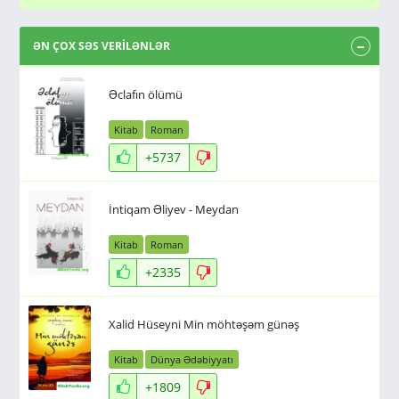
ƏN ÇOX SƏS VERİLƏNLƏR
Əclafın ölümü
Kitab
Roman
+5737
İntiqam Əliyev - Meydan
Kitab
Roman
+2335
Xalid Hüseyni Min möhtəşəm günəş
Kitab
Dünya Ədəbiyyatı
+1809