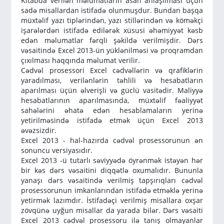
Kitabda verilən məlumatların asan anlaşılması üçün
sadə misallardan istifadə olunmuşdur. Bundan başqa
müxtəlif yazı tiplərindən, yazı stillərindən və köməkçi
işarələrdən istifadə edilərək xüsusi əhəmiyyət kəsb
edən məlumatlar fərqli şəkildə verilmişdir. Dərs
vəsaitində Excel 2013-ün yüklənilməsi və proqramdan
çıxılması haqqında məlumat verilir.
Cədvəl prosessori Excel cədvəllərin və qrafiklərin
yaradılması, verilənlərin təhlili və hesabatların
aparılması üçün əlverişli və güclü vasitədir. Maliyyə
hesabatlarının aparılmasında, müxtəlif fəaliyyət
sahələrini əhatə edən hesablamaların yerinə
yetirilməsində istifadə etmək üçün Excel 2013
əvəzsizdir.
Excel 2013 - hal-hazırda cədvəl prosessorunun ən
sonuncu versiyasıdır.
Excel 2013 -ü tutarlı səviyyədə öyrənmək istəyən hər
bir kəs dərs vəsaitini diqqətlə oxumalıdır. Bununla
yanaşı dərs vəsaitində verilmiş tapşırıqları cədvəl
prosessorunun imkanlarından istifadə etməklə yerinə
yetirmək lazımdır. İstifadəçi verilmiş misallara oxşar
zövqünə uyğun misallar da yarada bilər. Dərs vəsaiti
Excel 2013 cədvəl prosessoru ilə tanış olmayanlar