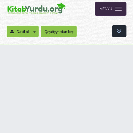
MENYU
Daxil ol
Qeydiyyatdan keç