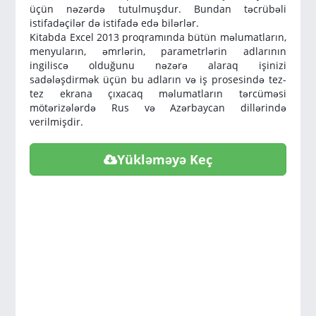
üçün nəzərdə tutulmuşdur. Bundan təcrübəli
istifadəçilər də istifadə edə bilərlər.
Kitabda Excel 2013 proqramında bütün məlumatların,
menyuların, əmrlərin, parametrlərin adlarının
ingiliscə olduğunu nəzərə alaraq işinizi
sadələşdirmək üçün bu adların və iş prosesində tez-
tez ekrana çıxacaq məlumatların tərcüməsi
mötərizələrdə Rus və Azərbaycan dillərində
verilmişdir.
Yükləməyə Keç