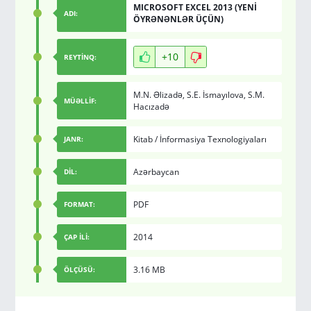
MICROSOFT EXCEL 2013 (YENİ
ADI:
ÖYRƏNƏNLƏR ÜÇÜN)
+10
REYTİNQ:
M.N. Əlizadə
,
S.E. İsmayılova
,
S.M.
MÜƏLLİF:
Hacızadə
Kitab
/
İnformasiya Texnologiyaları
JANR:
Azərbaycan
DİL:
PDF
FORMAT:
2014
ÇAP İLİ:
3.16 MB
ÖLÇÜSÜ: