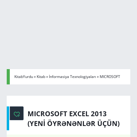
KitabYurdu
»
Kitab
»
İnformasiya Texnologiyaları
» MICROSOFT
EXCEL 2013 (YENİ ÖYRƏNƏNLƏR ÜÇÜN)
MICROSOFT EXCEL 2013
(YENİ ÖYRƏNƏNLƏR ÜÇÜN)