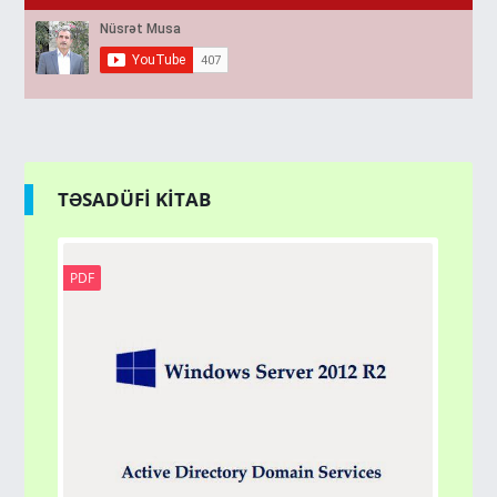
TƏSADÜFİ KİTAB
PDF
EP