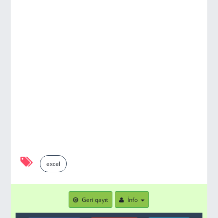
excel
Geri qayıt
İnfo