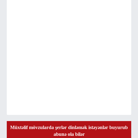
Müxtəlif mövzularda şerlər dinləmək istəyənlər buyurub
abunə ola bilər