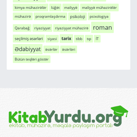
kimya mühazirələr
lüğət
maliyyə
maliyyə mühazirələr
psikoloji
mühazirə
proqramlaşdırma
psixologiya
roman
Qarabağ
riyaziyyat
riyaziyyat mühazirə
tarix
seçilmiş əsərləri
siyasi
tibb
tıp
İT
Ədəbiyyat
əsərlər
əsərləri
Bütün teqləri göstər