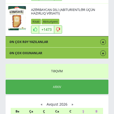
AZƏRBAYCAN DİLİ (ABİTURİENTLƏR ÜÇÜN
HAZIRLIQ VƏSAİTİ)
Kitab
Abituriyent
+1473
ƏN ÇOX RƏY YAZILANLAR
ƏN ÇOX OXUNANLAR
TƏQVİM
ARXIV
«
Avqust 2026 »
Be
Ça
Ç
Ca
C
Ş
B