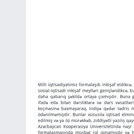
Milli iqtisadiyatımız formalaşıb inkişaf etdik
sosial-iqtisadi inkişaf meylləri genişləndikcə,
daha qabarıq şəkildə ortaya çıxmışdır. Buna g
ifadə edə bilən dərsliklərə və dərs vəsaitlər
keçməsinə baxmayaraq, indiyə qədər tədris mü
ödənilməmişdir. Bunlar xüsusilə iqtisad elmin
edilmiş və ya öz mürəkkəb, ziddiyətli yazılış q
Azərbaycan Kooperasiya Universitetində nəşr ed
formalaşmasında müsbət rol oynamışdır və ha