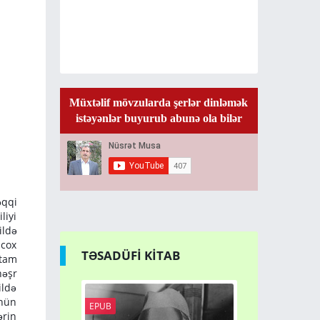
Müxtəlif mövzularda şerlər dinləmək
istəyənlər buyurub abunə ola bilər
əqqi
liyi
ildə
 cox
TƏSADÜFİ KİTAB
 tam
nəşr
ildə
ünün
EPUB
PDF
ərin