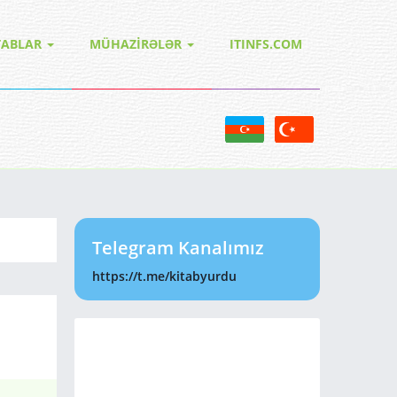
TABLAR
MÜHAZİRƏLƏR
ITINFS.COM
Telegram Kanalımız
https://t.me/kitabyurdu