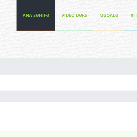
ANA SƏHİFƏ
VİDEO DƏRS
MƏQALƏ
Kİ