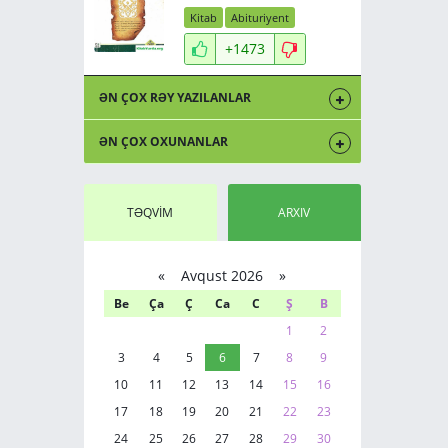
Kitab
Abituriyent
+1473
ƏN ÇOX RƏY YAZILANLAR
ƏN ÇOX OXUNANLAR
TƏQVİM
ARXIV
«
Avqust 2026 »
Be
Ça
Ç
Ca
C
Ş
B
1
2
3
4
5
6
7
8
9
10
11
12
13
14
15
16
17
18
19
20
21
22
23
24
25
26
27
28
29
30