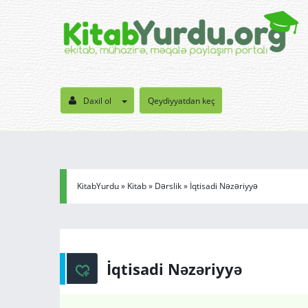
Daxil ol
Qeydiyyatdan keç
KitabYurdu
»
Kitab
»
Dərslik
» İqtisadi Nəzəriyyə
İqtisadi Nəzəriyyə