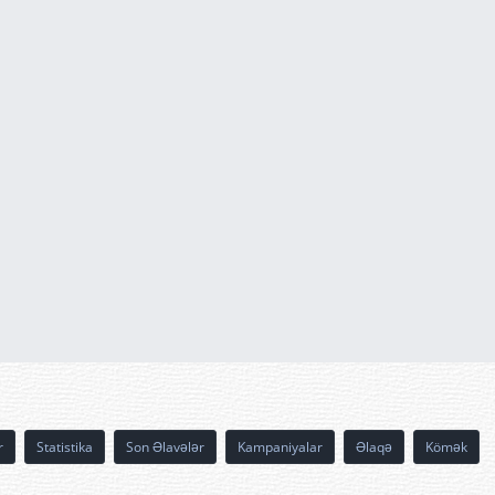
r
Statistika
Son Əlavələr
Kampaniyalar
Əlaqə
Kömək