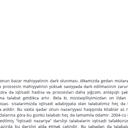
cə, onun bazar mahiyyətinin dərk olunması, ölkəmizdə gedən mütər
 bu prossesin mahiyyətinin yüksək səviyyədə dərk edilməsinin zəruri
örə də iqtisadi hadisə və prossesləri daha yığcam, anlaşıqlı şək
inə tələbat getdikcə artır. Belə ki, müstəqilliyimizdən on ildən
əs- sisələrimizdə iqtisadi ədəbiyyata olan tələbatımız heç də
ə aiddir. Bu vaxta qədər onun nəzəriyyəsi haqqında kitablar az 
aydalarına görə bu günkü tələbatı heç də tamamilə ödəmir. 2004-cü 
ilmiş “İqtisadi nəzəriyə” dərsliyi tələbələrin iqtisadi təfəkkür
zırda bu dərsliyi əldə etmək çətindir. Bu şəbədən də tələbəl