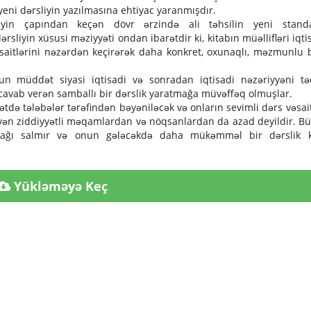
yeni dərsliyin yazılmasına ehtiyac yaranmışdır.
iyin çapından keçən dövr ərzində ali təhsilin yeni standa
rsliyin xüsusi məziyyəti ondan ibarətdir ki, kitabın müəllifləri iqti
əsaitlərini nəzərdən keçirərək daha konkret, oxunaqlı, məzmunlu 
uzun müddət siyasi iqtisadi və sonradan iqtisadi nəzəriyyəni tə
 cavab verən samballı bir dərslik yaratmağa müvəffəq olmuşlar.
dətdə tələbələr tərəfindən bəyəniləcək və onların sevimli dərs vəsai
yyən ziddiyyətli məqamlardan və nöqsanlardan da azad deyildir. B
aşağı salmır və onun gələcəkdə daha mükəmməl bir dərslik k
Yükləməyə Keç