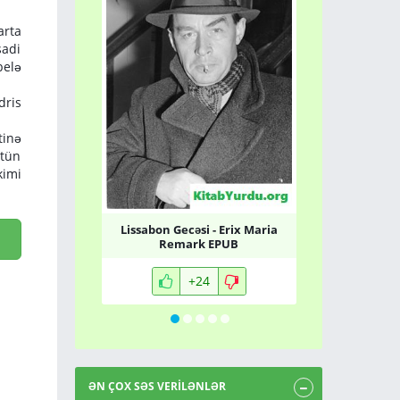
rta
sadi
belə
dris
tinə
ütün
imi
Lissabon Gecəsi - Erix Maria
Somerset M
Remark EPUB
+24
ƏN ÇOX SƏS VERİLƏNLƏR