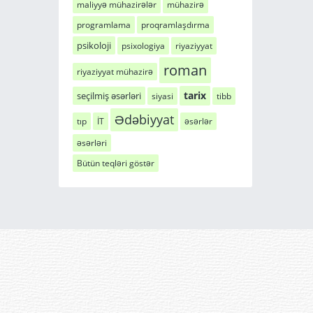
maliyyə mühazirələr
mühazirə
programlama
proqramlaşdırma
psikoloji
psixologiya
riyaziyyat
roman
riyaziyyat mühazirə
tarix
seçilmiş əsərləri
siyasi
tibb
Ədəbiyyat
tıp
İT
əsərlər
əsərləri
Bütün teqləri göstər