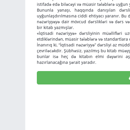
istifadə edə biləcəyi və müasir tələblərə uyğun 
Bununla yanaşı, haqqında danışılan dərsl
uyğunlaşdırılmasına ciddi ehtiyacı yaranır. Bu də
nəzəriyyəyə dair mövcud dərslikləri və dərs v
bir kitab yazmışlar.
«İqtisadi nəzəriyyə» dərsliyinin müəllifləri 
etdiklərindən, müasir tələblərə və standartlara
İnanırıq ki, “İqtisadi nəzəriyyə” dərsliyi az müd
çevriləcəkdir. Şübhəsiz, yazılmış bu kitab müə
bunlar isə heç də kitabın elmi dəyərini 
hazırlanacağına şərait yaradır.