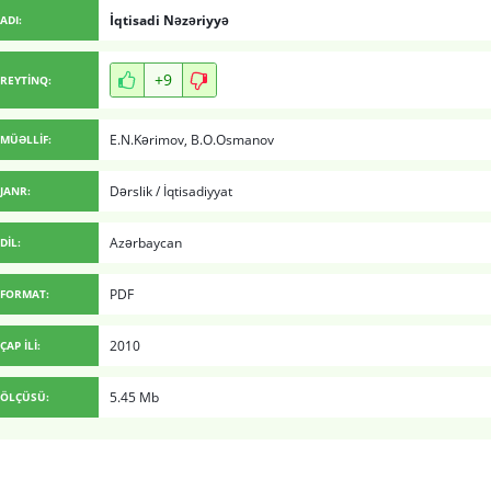
İqtisadi Nəzəriyyə
ADI:
+9
REYTİNQ:
E.N.Kərimov
,
B.O.Osmanov
MÜƏLLİF:
Dərslik
/
İqtisadiyyat
JANR:
Azərbaycan
DİL:
PDF
FORMAT:
2010
ÇAP İLİ:
5.45 Mb
ÖLÇÜSÜ: