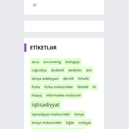
31
ETİKETLƏR
acca
accounting
biologiya
coğrafiya
dedektif
dedektiv
dini
dünya ədəbiyyatı
dərslik
felsefe
fizika
fizika mühazirələr
fəlsəfə
hr
hüquq
informatika mühazirə
iqtisadiyyat
iqtisadiyyat mühazirələr
kimya
kimya mühazirələr
lüğət
maliyyə