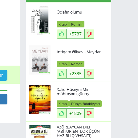
Əclafın ölümü
Kitab
Roman
+5737
İntiqam Əliyev - Meydan
Kitab
Roman
+2335
er
Xalid Hüseyni Min
möhtəşəm günəş
Kitab
Dünya Ədəbiyyatı
+1809
AZƏRBAYCAN DİLİ
(ABİTURİENTLƏR ÜÇÜN
HAZIRLIQ VƏSAİTİ)