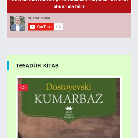
abunə ola bilər
TƏSADÜFİ KİTAB
PDF
PD