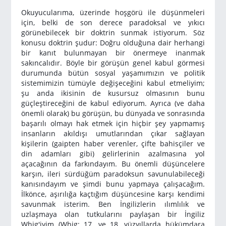
Okuyucularıma, üzerinde hoşgörü ile düşünmeleri
için, belki de son derece paradoksal ve yıkıcı
görünebilecek bir doktrin sunmak istiyorum. Söz
konusu doktrin şudur: Doğru olduğuna dair herhangi
bir kanıt bulunmayan bir önermeye inanmak
sakıncalıdır. Böyle bir görüşün genel kabul görmesi
durumunda bütün sosyal yaşamımızın ve politik
sistemimizin tümüyle değişeceğini kabul etmeliyim;
şu anda ikisinin de kusursuz olmasının bunu
güçleştireceğini de kabul ediyorum. Ayrıca (ve daha
önemli olarak) bu görüşün, bu dünyada ve sonrasında
başarılı olmayı hak etmek için hiçbir şey yapmamış
insanların akıldışı umutlarından çıkar sağlayan
kişilerin (gaipten haber verenler, çifte bahisçiler ve
din adamları gibi) gelirlerinin azalmasına yol
açacağının da farkındayım. Bu önemli düşüncelere
karşın, ileri sürdüğüm paradoksun savunulabileceği
kanısındayım ve şimdi bunu yapmaya çalışacağım.
İlkönce, aşırılığa kaçtığım düşüncesine karşı kendimi
savunmak isterim. Ben İngilizlerin ılımlılık ve
uzlaşmaya olan tutkularını paylaşan bir İngiliz
Whig'iyim (Whig: 17. ve 18. yüzyıllarda hükümdara