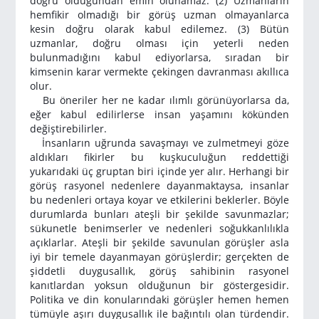
doğru olduğundan emin olunamaz. (2) Uzmanların
hemfikir olmadığı bir görüş uzman olmayanlarca
kesin doğru olarak kabul edilemez. (3) Bütün
uzmanlar, doğru olması için yeterli neden
bulunmadığını kabul ediyorlarsa, sıradan bir
kimsenin karar vermekte çekingen davranması akıllıca
olur.
Bu öneriler her ne kadar ılımlı görünüyorlarsa da,
eğer kabul edilirlerse insan yaşamını kökünden
değiştirebilirler.
İnsanların uğrunda savaşmayı ve zulmetmeyi göze
aldıkları fikirler bu kuşkuculuğun reddettiği
yukarıdaki üç gruptan biri içinde yer alır. Herhangi bir
görüş rasyonel nedenlere dayanmaktaysa, insanlar
bu nedenleri ortaya koyar ve etkilerini beklerler. Böyle
durumlarda bunları ateşli bir şekilde savunmazlar;
sükunetle benimserler ve nedenleri soğukkanlılıkla
açıklarlar. Ateşli bir şekilde savunulan görüşler asla
iyi bir temele dayanmayan görüşlerdir; gerçekten de
şiddetli duygusallık, görüş sahibinin rasyonel
kanıtlardan yoksun olduğunun bir göstergesidir.
Politika ve din konularındaki görüşler hemen hemen
tümüyle aşırı duygusallık ile bağıntılı olan türdendir.