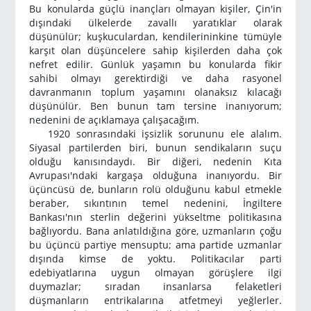
Bu konularda güçlü inançları olmayan kişiler, Çin'in
dışındaki ülkelerde zavallı yaratıklar olarak
düşünülür; kuşkuculardan, kendilerininkine tümüyle
karşıt olan düşüncelere sahip kişilerden daha çok
nefret edilir. Günlük yaşamın bu konularda fikir
sahibi olmayı gerektirdiği ve daha rasyonel
davranmanın toplum yaşamını olanaksız kılacağı
düşünülür. Ben bunun tam tersine inanıyorum;
nedenini de açıklamaya çalışacağım.
1920 sonrasındaki işsizlik sorununu ele alalım.
Siyasal partilerden biri, bunun sendikaların suçu
olduğu kanısındaydı. Bir diğeri, nedenin Kıta
Avrupası'ndaki kargaşa olduğuna inanıyordu. Bir
üçüncüsü de, bunların rolü olduğunu kabul etmekle
beraber, sıkıntının temel nedenini, İngiltere
Bankası'nın sterlin değerini yükseltme politikasına
bağlıyordu. Bana anlatıldığına göre, uzmanların çoğu
bu üçüncü partiye mensuptu; ama partide uzmanlar
dışında kimse de yoktu. Politikacılar parti
edebiyatlarına uygun olmayan görüşlere ilgi
duymazlar; sıradan insanlarsa felaketleri
düşmanların entrikalarına atfetmeyi yeğlerler.