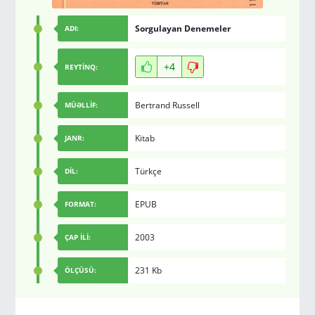
Sorgulayan Denemeler
ADI:
+4
REYTİNQ:
Bertrand Russell
MÜƏLLİF:
Kitab
JANR:
Türkçe
DİL:
EPUB
FORMAT:
2003
ÇAP İLİ:
231 Kb
ÖLÇÜSÜ: