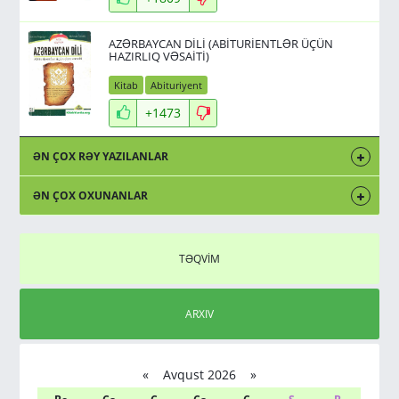
AZƏRBAYCAN DİLİ (ABİTURİENTLƏR ÜÇÜN
HAZIRLIQ VƏSAİTİ)
Kitab
Abituriyent
+1473
ƏN ÇOX RƏY YAZILANLAR
ƏN ÇOX OXUNANLAR
TƏQVİM
ARXIV
«
Avqust 2026 »