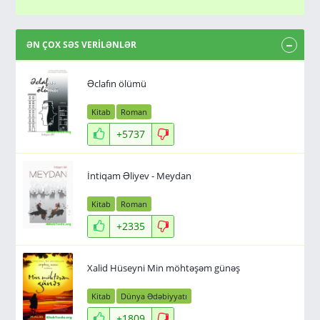
ƏN ÇOX SƏS VERİLƏNLƏR
Əclafın ölümü
Kitab
Roman
+5737
İntiqam Əliyev - Meydan
Kitab
Roman
+2335
Xalid Hüseyni Min möhtəşəm günəş
Kitab
Dünya Ədəbiyyatı
+1809