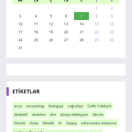
Be
Ça
Ç
Ca
C
Ş
B
1
2
3
4
5
6
7
8
9
10
11
12
13
14
15
16
17
18
19
20
21
22
23
24
25
26
27
28
29
30
31
ETİKETLƏR
acca
accounting
biologiya
coğrafiya
Cəfər Cabbarlı
dedektif
dedektiv
dini
dünya ədəbiyyatı
dərslik
felsefe
fizika
fəlsəfə
hr
hüquq
informatika mühazirə