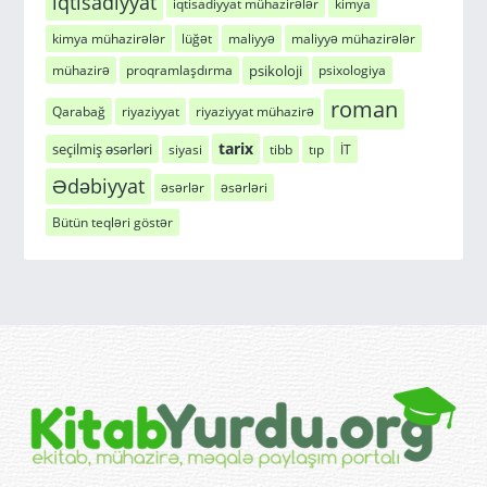
iqtisadiyyat
iqtisadiyyat mühazirələr
kimya
kimya mühazirələr
lüğət
maliyyə
maliyyə mühazirələr
psikoloji
mühazirə
proqramlaşdırma
psixologiya
roman
Qarabağ
riyaziyyat
riyaziyyat mühazirə
tarix
seçilmiş əsərləri
siyasi
tibb
tıp
İT
Ədəbiyyat
əsərlər
əsərləri
Bütün teqləri göstər