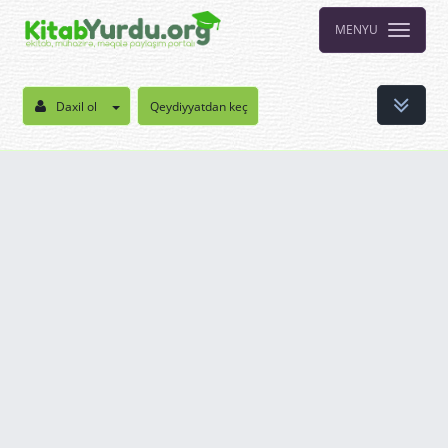
MENYU
Daxil ol
Qeydiyyatdan keç