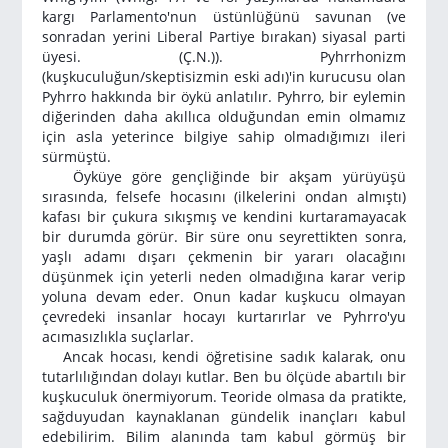
kargı Parlamento'nun üstünlüğünü savunan (ve
sonradan yerini Liberal Partiye bırakan) siyasal parti
üyesi. (Ç.N.)). Pyhrrhonizm
(kuşkuculuğun/skeptisizmin eski adı)'in kurucusu olan
Pyhrro hakkında bir öykü anlatılır. Pyhrro, bir eylemin
diğerinden daha akıllıca olduğundan emin olmamız
için asla yeterince bilgiye sahip olmadığımızı ileri
sürmüştü.
Öyküye göre gençliğinde bir akşam yürüyüşü
sırasında, felsefe hocasını (ilkelerini ondan almıştı)
kafası bir çukura sıkışmış ve kendini kurtaramayacak
bir durumda görür. Bir süre onu seyrettikten sonra,
yaşlı adamı dışarı çekmenin bir yararı olacağını
düşünmek için yeterli neden olmadığına karar verip
yoluna devam eder. Onun kadar kuşkucu olmayan
çevredeki insanlar hocayı kurtarırlar ve Pyhrro'yu
acımasızlıkla suçlarlar.
Ancak hocası, kendi öğretisine sadık kalarak, onu
tutarlılığından dolayı kutlar. Ben bu ölçüde abartılı bir
kuşkuculuk önermiyorum. Teoride olmasa da pratikte,
sağduyudan kaynaklanan gündelik inançları kabul
edebilirim. Bilim alanında tam kabul görmüş bir