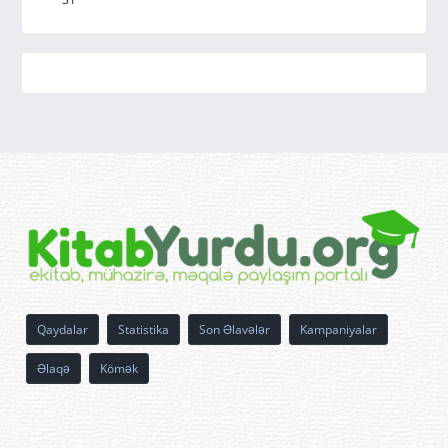
Qaydalar
Statistika
Son Əlavələr
Kampaniyalar
Əlaqə
Kömək