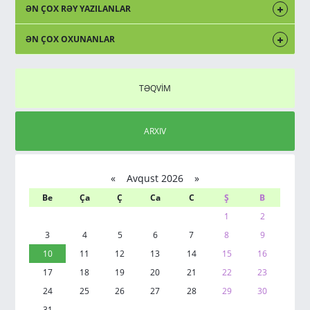
ƏN ÇOX RƏY YAZILANLAR
ƏN ÇOX OXUNANLAR
TƏQVİM
ARXIV
«
Avqust 2026 »
Be
Ça
Ç
Ca
C
Ş
B
1
2
3
4
5
6
7
8
9
10
11
12
13
14
15
16
17
18
19
20
21
22
23
24
25
26
27
28
29
30
31