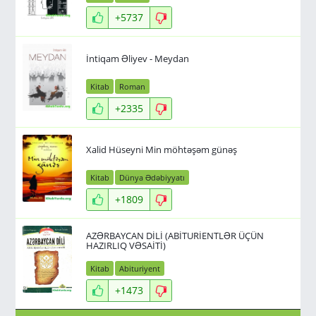
+5737
İntiqam Əliyev - Meydan
Kitab
Roman
+2335
Xalid Hüseyni Min möhtəşəm günəş
Kitab
Dünya Ədəbiyyatı
+1809
AZƏRBAYCAN DİLİ (ABİTURİENTLƏR ÜÇÜN
HAZIRLIQ VƏSAİTİ)
Kitab
Abituriyent
+1473