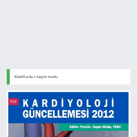
KitabYurdu
» haşim mutlu
PDF