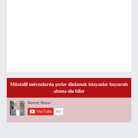
Müxtəlif mövzularda şerlər dinləmək istəyənlər buyurub
abunə ola bilər