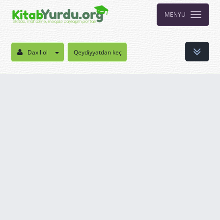
MENYU
Daxil ol
Qeydiyyatdan keç