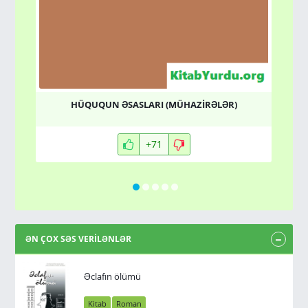
HÜQUQUN ƏSASLARI (MÜHAZİRƏLƏR)
ИС
+71
ƏN ÇOX SƏS VERİLƏNLƏR
Əclafın ölümü
Kitab
Roman