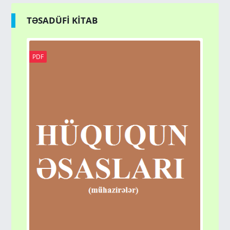
TƏSADÜFİ KİTAB
PDF
PD