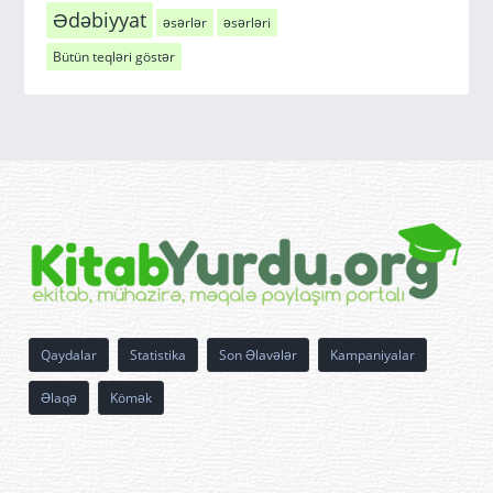
Ədəbiyyat
əsərlər
əsərləri
Bütün teqləri göstər
Qaydalar
Statistika
Son Əlavələr
Kampaniyalar
Əlaqə
Kömək