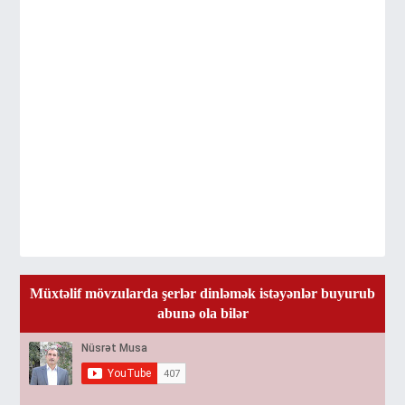
Müxtəlif mövzularda şerlər dinləmək istəyənlər buyurub
abunə ola bilər