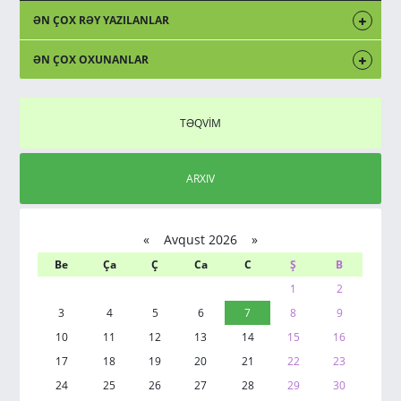
ƏN ÇOX RƏY YAZILANLAR
ƏN ÇOX OXUNANLAR
TƏQVİM
ARXIV
«
Avqust 2026 »
Be
Ça
Ç
Ca
C
Ş
B
1
2
3
4
5
6
7
8
9
10
11
12
13
14
15
16
17
18
19
20
21
22
23
24
25
26
27
28
29
30