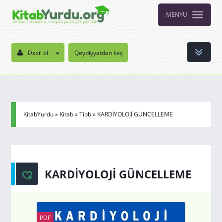
MENYU
Daxil ol
Qeydiyyatdan keç
KitabYurdu
»
Kitab
»
Tibb
» KARDİYOLOJİ GÜNCELLEME
KARDİYOLOJİ GÜNCELLEME
PDF