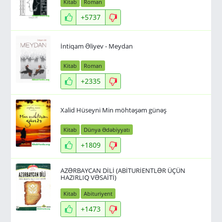
Kitab
Roman
+5737
İntiqam Əliyev - Meydan
Kitab
Roman
+2335
Xalid Hüseyni Min möhtəşəm günəş
Kitab
Dünya Ədəbiyyatı
+1809
AZƏRBAYCAN DİLİ (ABİTURİENTLƏR ÜÇÜN
HAZIRLIQ VƏSAİTİ)
Kitab
Abituriyent
+1473