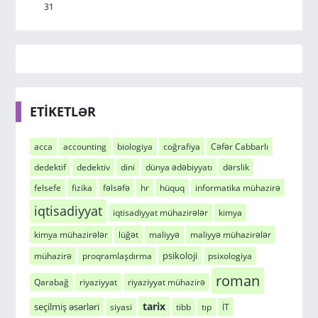
31
ETİKETLƏR
acca
accounting
biologiya
coğrafiya
Cəfər Cabbarlı
dedektif
dedektiv
dini
dünya ədəbiyyatı
dərslik
felsefe
fizika
fəlsəfə
hr
hüquq
informatika mühazirə
iqtisadiyyat
iqtisadiyyat mühazirələr
kimya
kimya mühazirələr
lüğət
maliyyə
maliyyə mühazirələr
psikoloji
mühazirə
proqramlaşdırma
psixologiya
roman
Qarabağ
riyaziyyat
riyaziyyat mühazirə
tarix
seçilmiş əsərləri
siyasi
tibb
tıp
İT