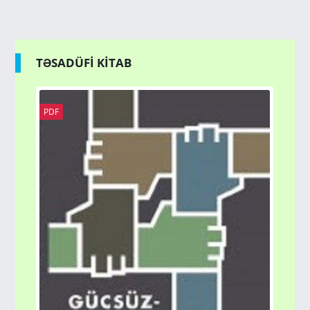
TƏSADÜFİ KİTAB
PDF
PD