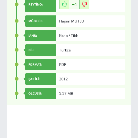
+4
REYTİNQ:
Haşim MUTLU
MÜƏLLİF:
Kitab
/
Tibb
JANR:
Türkçe
DİL:
PDF
FORMAT:
2012
ÇAP İLİ:
5.57 MB
ÖLÇÜSÜ: