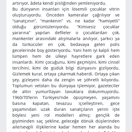
artırıyor, âdeta kendi pisliğinden yemleniyordu.
Bu dünyanın insanları için lösemili çocuklar vitrin
oluşturuyordu. Önceden kameralar çağrılıyor ve
“sanatçının”, “mankenin” vs. ne kadar “hamiyetli”
olduğu görüntüleniyordu. “Kimsesiz çocuklar
yararına” yapılan defileler o çocuklardan çok,
mankenler arasındaki atışmalarla anılıyor, şarkıcı ya
da türkücüler en çok, bedavaya gelen polis
gecelerinde boy gösteriyordu. Yani hem iyi kalpli hem
lümpen hem de ülkeyi hayretlere gark eden
insanlardı. Kimi çocuğunu, kimi geçmişini, kimi cinsel
tercihini, kimi de güdük bilgi dünyasını gizliyordu.
Gizlemek kural, ortaya çıkarmak haberdi. Ortaya çıkan
şey, gizleyeni daha da zengin ve şöhretli kılıyordu.
Toplumun vetoları bu dünyaya işlemiyor, gazeteciler
de altın yumurtlayan tavuklara dokunmuyordu.
1960/70’lerin Türkiyesi’nde öpüşmeyen, yaşamını
basına kapatan, tevazuu içselleştiren, gece
yaşamından uzak duran sanatçıların yerini işte
böylesi yeni rol modelleri almış; gençlik de
giyiminden saç şekline, geleceğe dönük düşlerinden
aile/sevgili ilişkilerine kadar hemen her alanda bu