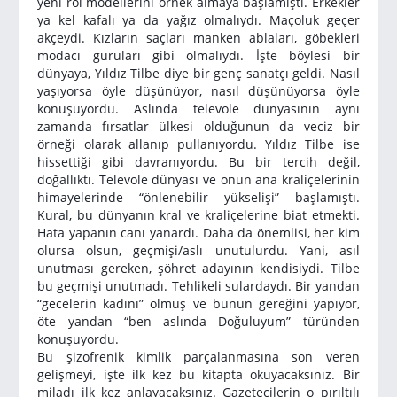
yeni rol modellerini örnek almaya başlamıştı. Erkekler
ya kel kafalı ya da yağız olmalıydı. Maçoluk geçer
akçeydi. Kızların saçları manken ablaları, göbekleri
modacı guruları gibi olmalıydı. İşte böylesi bir
dünyaya, Yıldız Tilbe diye bir genç sanatçı geldi. Nasıl
yaşıyorsa öyle düşünüyor, nasıl düşünüyorsa öyle
konuşuyordu. Aslında televole dünyasının aynı
zamanda fırsatlar ülkesi olduğunun da veciz bir
örneği olarak allanıp pullanıyordu. Yıldız Tilbe ise
hissettiği gibi davranıyordu. Bu bir tercih değil,
doğallıktı. Televole dünyası ve onun ana kraliçelerinin
himayelerinde “önlenebilir yükselişi” başlamıştı.
Kural, bu dünyanın kral ve kraliçelerine biat etmekti.
Hata yapanın canı yanardı. Daha da önemlisi, her kim
olursa olsun, geçmişi/aslı unutulurdu. Yani, asıl
unutması gereken, şöhret adayının kendisiydi. Tilbe
bu geçmişi unutmadı. Tehlikeli sulardaydı. Bir yandan
“gecelerin kadını” olmuş ve bunun gereğini yapıyor,
öte yandan “ben aslında Doğuluyum” türünden
konuşuyordu.
Bu şizofrenik kimlik parçalanmasına son veren
gelişmeyi, işte ilk kez bu kitapta okuyacaksınız. Bir
miladı ilk kez anlayacaksınız. Gazetecilerin o pırıltılı