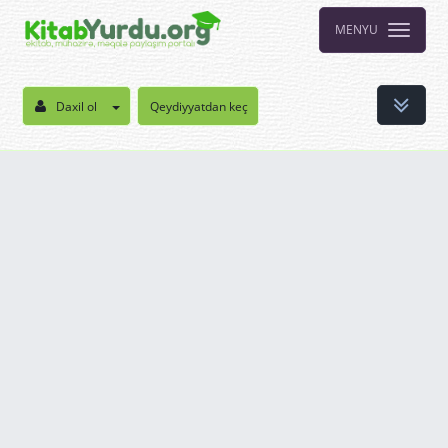
MENYU
Daxil ol
Qeydiyyatdan keç