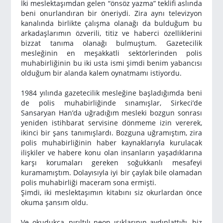
İki meslektaşımdan gelen “önsöz yazma” teklifi aslında
beni onurlandıran bir öneriydi. Zira aynı televizyon
kanalında birlikte çalışma olanağı da bulduğum bu
arkadaşlarımın özverili, titiz ve haberci özelliklerini
bizzat tanıma olanağı bulmuştum. Gazetecilik
mesleğinin en meşakkatli sektörlerinden polis
muhabirliğinin bu iki usta ismi şimdi benim yabancısı
olduğum bir alanda kalem oynatmamı istiyordu.
1984 yılında gazetecilik mesleğine başladığımda beni
de polis muhabirliğinde sınamışlar, Sirkeci’de
Sansaryan Han’da uğradığım mesleki bozgun sonrası
yeniden istihbarat servisine dönmeme izin vererek,
ikinci bir şans tanımışlardı. Bozguna uğramıştım, zira
polis muhabirliğinin haber kaynaklarıyla kurulacak
ilişkiler ve habere konu olan insanların yaşadıklarına
karşı korumaları gereken soğukkanlı mesafeyi
kuramamıştım. Dolayısıyla iyi bir çaylak bile olamadan
polis muhabirliği maceram sona ermişti.
Şimdi, iki meslektaşımın kitabını siz okurlardan önce
okuma şansım oldu.
Ve okudukça, pırıltılı neon ışıklarının aydınlattığı, biz