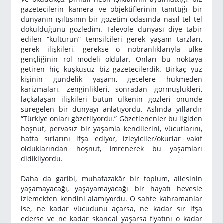
gazetecilerin kamera ve objektiflerinin tanıttığı bir
dünyanın ışıltısının bir gözetim odasında nasıl tel tel
döküldüğünü gözledim. Televole dünyası diye tabir
edilen “kültürün” temsilcileri gerek yaşam tarzları,
gerek ilişkileri, gerekse o nobranlıklarıyla ülke
gençliğinin rol modeli oldular. Onları bu noktaya
getiren hiç kuşkusuz biz gazetecilerdik. Birkaç yüz
kişinin gündelik yaşamı, gecelere hükmeden
karizmaları, zenginlikleri, sonradan görmüşlükleri,
laçkalaşan ilişkileri bütün ülkenin gözleri önünde
süregelen bir dünyayı anlatıyordu. Aslında yıllardır
“Türkiye onları gözetliyordu.” Gözetlenenler bu ilgiden
hoşnut, pervasız bir yaşamla kendilerini, vücutlarını,
hatta sırlarını ifşa ediyor, izleyiciler/okurlar vakıf
olduklarından hoşnut, imrenerek bu yaşamları
didikliyordu.
Daha da garibi, muhafazakâr bir toplum, ailesinin
yaşamayacağı, yaşayamayacağı bir hayatı hevesle
izlemekten kendini alamıyordu. O sahte kahramanlar
ise, ne kadar vücudunu açarsa, ne kadar sır ifşa
ederse ve ne kadar skandal yaşarsa fiyatını o kadar