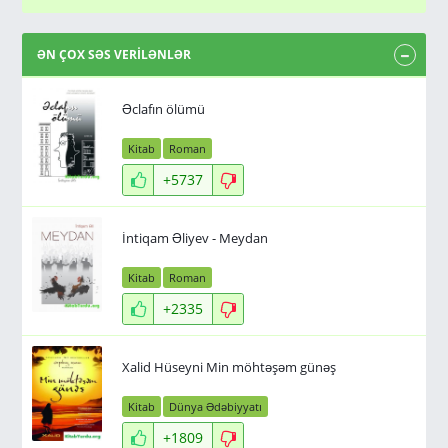
ƏN ÇOX SƏS VERİLƏNLƏR
Əclafın ölümü
Kitab
Roman
+5737
İntiqam Əliyev - Meydan
Kitab
Roman
+2335
Xalid Hüseyni Min möhtəşəm günəş
Kitab
Dünya Ədəbiyyatı
+1809