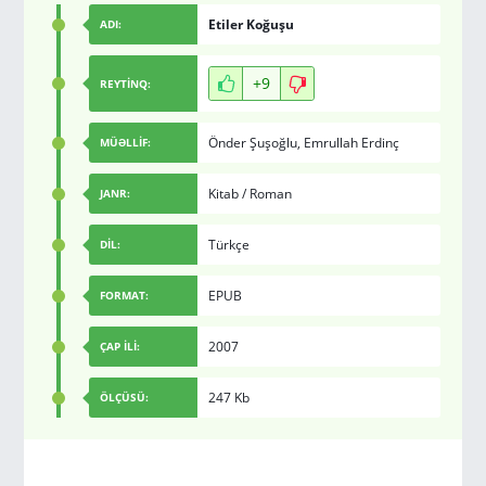
Etiler Koğuşu
ADI:
+9
REYTİNQ:
Önder Şuşoğlu
,
Emrullah Erdinç
MÜƏLLİF:
Kitab
/
Roman
JANR:
Türkçe
DİL:
EPUB
FORMAT:
2007
ÇAP İLİ:
247 Kb
ÖLÇÜSÜ: