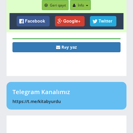
Geri qayıt
İnfo
Facebook
Google+
Twitter
Rəy yaz
Telegram Kanalımız
https://t.me/kitabyurdu