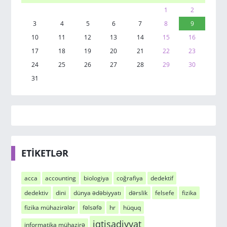
1
2
3
4
5
6
7
8
9
10
11
12
13
14
15
16
17
18
19
20
21
22
23
24
25
26
27
28
29
30
31
ETİKETLƏR
acca
accounting
biologiya
coğrafiya
dedektif
dedektiv
dini
dünya ədəbiyyatı
dərslik
felsefe
fizika
fizika mühazirələr
fəlsəfə
hr
hüquq
iqtisadiyyat
informatika mühazirə