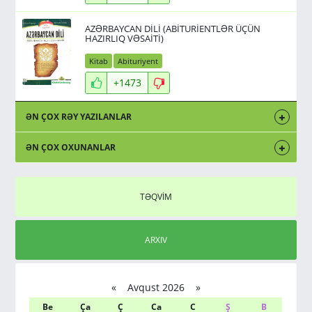
AZƏRBAYCAN DİLİ (ABİTURİENTLƏR ÜÇÜN
HAZIRLIQ VƏSAİTİ)
Kitab
Abituriyent
+1473
ƏN ÇOX RƏY YAZILANLAR
ƏN ÇOX OXUNANLAR
TƏQVİM
ARXIV
«
Avqust 2026 »
Be
Ça
Ç
Ca
C
Ş
B