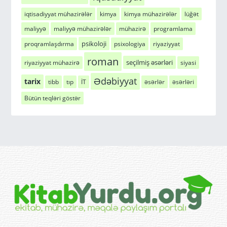
iqtisadiyyat mühazirələr
kimya
kimya mühazirələr
lüğət
maliyyə
maliyyə mühazirələr
mühazirə
programlama
psikoloji
proqramlaşdırma
psixologiya
riyaziyyat
roman
seçilmiş əsərləri
riyaziyyat mühazirə
siyasi
Ədəbiyyat
tarix
tibb
tıp
İT
əsərlər
əsərləri
Bütün teqləri göstər