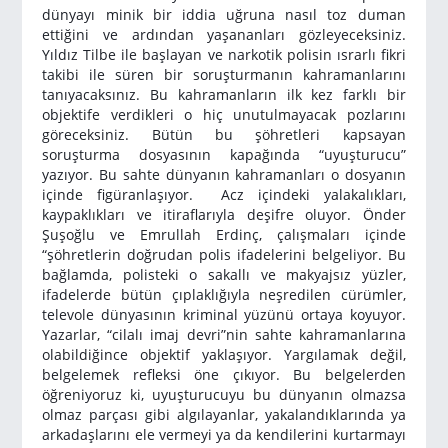
dünyayı minik bir iddia uğruna nasıl toz duman
ettiğini ve ardından yaşananları gözleyeceksiniz.
Yıldız Tilbe ile başlayan ve narkotik polisin ısrarlı fikri
takibi ile süren bir soruşturmanın kahramanlarını
tanıyacaksınız. Bu kahramanların ilk kez farklı bir
objektife verdikleri o hiç unutulmayacak pozlarını
göreceksiniz. Bütün bu şöhretleri kapsayan
soruşturma dosyasının kapağında “uyuşturucu”
yazıyor. Bu sahte dünyanın kahramanları o dosyanın
içinde figüranlaşıyor. Acz içindeki yalakalıkları,
kaypaklıkları ve itiraflarıyla deşifre oluyor. Önder
Şuşoğlu ve Emrullah Erdinç, çalışmaları içinde
“şöhretlerin doğrudan polis ifadelerini belgeliyor. Bu
bağlamda, polisteki o sakallı ve makyajsız yüzler,
ifadelerde bütün çıplaklığıyla neşredilen cürümler,
televole dünyasının kriminal yüzünü ortaya koyuyor.
Yazarlar, “cilalı imaj devri”nin sahte kahramanlarına
olabildiğince objektif yaklaşıyor. Yargılamak değil,
belgelemek refleksi öne çıkıyor. Bu belgelerden
öğreniyoruz ki, uyuşturucuyu bu dünyanın olmazsa
olmaz parçası gibi algılayanlar, yakalandıklarında ya
arkadaşlarını ele vermeyi ya da kendilerini kurtarmayı