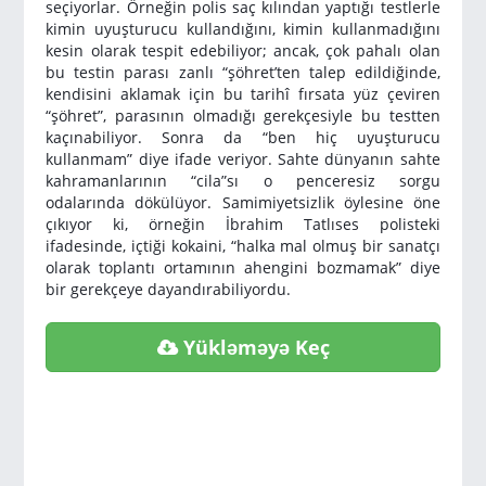
seçiyorlar. Örneğin polis saç kılından yaptığı testlerle
kimin uyuşturucu kullandığını, kimin kullanmadığını
kesin olarak tespit edebiliyor; ancak, çok pahalı olan
bu testin parası zanlı “şöhret’ten talep edildiğinde,
kendisini aklamak için bu tarihî fırsata yüz çeviren
“şöhret”, parasının olmadığı gerekçesiyle bu testten
kaçınabiliyor. Sonra da “ben hiç uyuşturucu
kullanmam” diye ifade veriyor. Sahte dünyanın sahte
kahramanlarının “cila”sı o penceresiz sorgu
odalarında dökülüyor. Samimiyetsizlik öylesine öne
çıkıyor ki, örneğin İbrahim Tatlıses polisteki
ifadesinde, içtiği kokaini, “halka mal olmuş bir sanatçı
olarak toplantı ortamının ahengini bozmamak” diye
bir gerekçeye dayandırabiliyordu.
Yükləməyə Keç