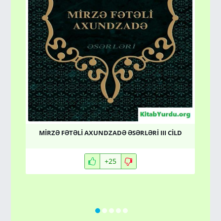
MİRZƏ FƏTƏLİ AXUNDZADƏ ƏSƏRLƏRİ III CİLD
+25