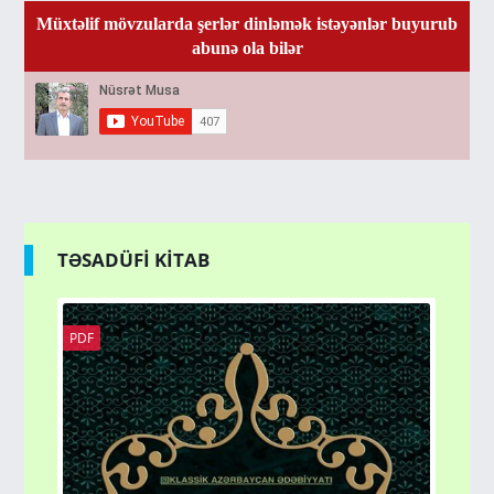
Müxtəlif mövzularda şerlər dinləmək istəyənlər buyurub
abunə ola bilər
TƏSADÜFİ KİTAB
PDF
PD