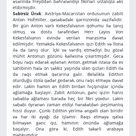
əsərində Freyddən bəhrələndiyi fikirləri ustalıqla əks
etdirmişdir.
Səbirsiz Ürək
: Avstriya-Macarıstan ordusunun zabiti
Anton Hofmiller, qəsəbədəki qarnizonda vəzifəlidir.
Bir gün Anton varlı Kekesfalvanın qohumu ilə tanış
olmuş və dostu tərəfindən Herr Layos Von
Kekesfalvanın evində verilən mərasimə dəvət
edilmişdir. Yeməkdə Kekesfalvanın qızı Edith və İlona
ilə də tanış olur. İçki və vərdiş etmədiyi bu gözəl
mühit Antonun gözünü kəlləsinə çıxartmışdır. Gecə
boyu rəqs edərək əylənən Anton, getmək istəsə də ev
sahibinin hələ on səkkiz yaşında olan qızları Edith ilə
də rəqs etmək qərarına gəlir. Beləliklə Edithin
oturduğu stola qədər gedərək, onu rəqs etməyə dəvət
edir. Lakin həmin an Edith birdən hıçqırıqlar içində
ağlamağa başlayır. Zabit Antonun, gənc qızın hansı
səbəblə ağlaması barədə heç bir fikri yoxdur. Lakin
səbəbi öyrənən zaman etdiyi hərəkətdən peşimanlıq
hissi duyur. Çünki Edithin yerimə əngəlli olan biridir
və hər iki ayağı da işləmir. Rəqs etməyə qalxa
bilməyən gənc qız, hamının önündə ağlamağa
başalyır. Ona görə ki, Edith təkərli arabaya
məhkumdur.