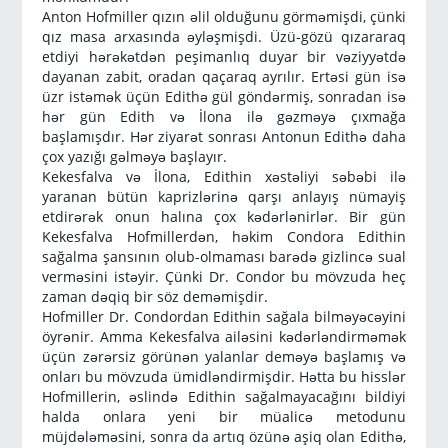
Anton Hofmiller qızın əlil olduğunu görməmişdi, çünki
qız masa arxasında əyləşmişdi. Üzü-gözü qızararaq
etdiyi hərəkətdən peşimanlıq duyar bir vəziyyətdə
dayanan zabit, oradan qaçaraq ayrılır. Ertəsi gün isə
üzr istəmək üçün Edithə gül göndərmiş, sonradan isə
hər gün Edith və İlona ilə gəzməyə çıxmağa
başlamışdır. Hər ziyarət sonrası Antonun Edithə daha
çox yazığı gəlməyə başlayır.
Kekesfalva və İlona, Edithin xəstəliyi səbəbi ilə
yaranan bütün kaprizlərinə qarşı anlayış nümayiş
etdirərək onun halına çox kədərlənirlər. Bir gün
Kekesfalva Hofmillerdən, həkim Condora Edithin
sağalma şansının olub-olmaması barədə gizlincə sual
verməsini istəyir. Çünki Dr. Condor bu mövzuda heç
zaman dəqiq bir söz deməmişdir.
Hofmiller Dr. Condordan Edithin sağala bilməyəcəyini
öyrənir. Amma Kekesfalva ailəsini kədərləndirməmək
üçün zərərsiz görünən yalanlar deməyə başlamış və
onları bu mövzuda ümidləndirmişdir. Hətta bu hisslər
Hofmillerin, əslində Edithin sağalmayacağını bildiyi
halda onlara yeni bir müalicə metodunu
müjdələməsini, sonra da artıq özünə aşiq olan Edithə,