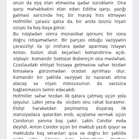
onun da eşq elan etməsinə qədər sürüklənir. Ona
qarşı məhəbbətini elan edən Edithə qarşı, yazığı
gəlməsi xaricində heç bir maraq hiss etməyən
Hofmiller çarəsiz qalsa da, bir anda özünü nişan
üzüyü ilə baş-başa görür.
Bu nöqtədən sonra münasibət qorxunc bir sona
doğru istiqamətlənir. Bir parçası olduğu vəziyyətin
çarəsizliyi ilə işi intihara qədər aparmaq istəyən
Anton, bütün olub keçənləri komandirinə açıb-
söyləyir. Komandir Svetozar Bubeniçin ona məsləhəti,
Czaslaudaki ehtiyat hissəyə getməsivə səhər tezdən
kimsələrə görünmədən oradan ayrılması olur.
Komandir bir şəkildə vəziyyəti öz nəzarəti altına
alacaq və nişan mövzusunun da səssizcə
bağlanmasını təmin edəcəkdi.
Hofmiller səhər tezdən ilk qatara çatmaq üçün yola
qoyulur. Lakin yenə də vicdanı onu rahat buraxmır.
Etdiyi hərəkətdən peşimanlıq duyaraq ilk
stansiyadaca qatardan enib, açıqlama vermək üçün
Condorun yanına baş çəkir. Lakin Condor evdə
deyildi. Anton Condor üçün bir məktub yazıb qoyur və
məktubda baş verənləri qısa və doğru bir şəkildə