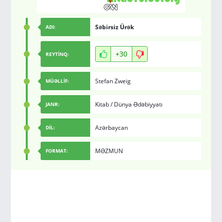
Səbirsiz Ürək
ADI:
+30
REYTİNQ:
Stefan Zweig
MÜƏLLİF:
Kitab
/
Dünya Ədəbiyyatı
JANR:
Azərbaycan
DİL:
MƏZMUN
FORMAT: