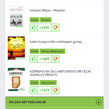
İntiqam Əliyev - Meydan
Kitab
Roman
+2335
Xalid Hüseyni Min möhtəşəm günəş
Kitab
Dünya Ədəbiyyatı
+1809
AZƏRBAYCAN DİLİ (ABİTURİENTLƏR ÜÇÜN
HAZIRLIQ VƏSAİTİ)
Kitab
Abituriyent
+1473
ƏN ÇOX RƏY YAZILANLAR