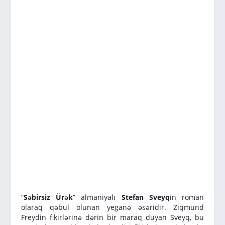
“
Səbirsiz Ürək
” almaniyalı
Stefan Sveyq
in roman
olaraq qəbul olunan yeganə əsəridir. Ziqmund
Freydin fikirlərinə dərin bir maraq duyan Sveyq, bu