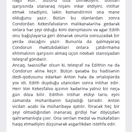
nağıl edir. Sözünü tuta bilmədiyini, dostları
qarşısında utanaraq nişanı inkar etdiyini, intihar
etmək istədiyini, lakin komandirinin ona mane
olduğunu yazır. Bütün bu olanlardan sonra
Condordan Kekesfalvaların malikanələrinə gedərək
onlara hər şeyi olduğu kimi danışmasını və əgər Edith
onu bağışlayarsa geri dönərək onunla sonsuzadək bir
yerdə olacağını yazır. Bununla da qalmayaraq
Condorun məktubdakilari onlara çatdırmama
ehtimalının qarşısını almaq üçün növbəti stansiyadan
teleqraf göndərir.
Ancaq, təəssüflər olsun ki, teleqraf nə Edithin nə də
Condorun əlinə keçir. Bütün qəsəbə bu hadisənin
dedi-qodusunu edərkən Anton hələ də ortalıqlarda
yox idi. Edith duyduğu utancdan sonra intihar edir.
Herr Von Kekesfalva qızının kədərinə yalnız bir neçə
gün dözə bilir. Edithin intihar etdiyi tarix, eyni
zamanda müharibənin başladığı tarixdir. Anton
vicdan əzabı ilə müharibəyə qatılır. İtirəcək heç bir
şeyi olmadığından inanaraq girdiyi hər döyüşdən
qəhrəmanlıqla çıxır. Ona verilən medal və mükafatları
haqq etmədiyini düşünərək əsgərlikdən istehfa edir.