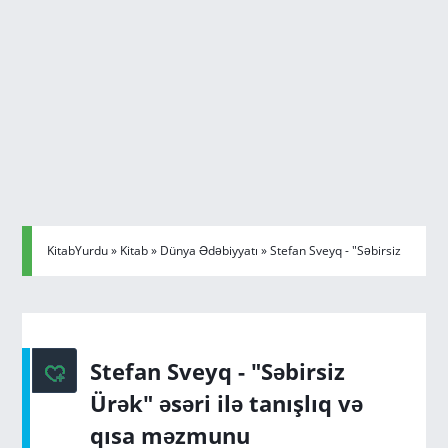
KitabYurdu
»
Kitab
»
Dünya Ədəbiyyatı
» Stefan Sveyq - "Səbirsiz
Ürək" əsəri ilə tanışlıq və qısa məzmunu
Stefan Sveyq - "Səbirsiz
Ürək" əsəri ilə tanışlıq və
qısa məzmunu