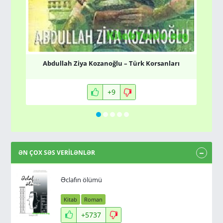
Abdullah Ziya Kozanoğlu – Türk Korsanları
+9
ƏN ÇOX SƏS VERİLƏNLƏR
Əclafın ölümü
Kitab
Roman
+5737