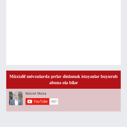
Müxtəlif mövzularda şerlər dinləmək istəyənlər buyurub
abunə ola bilər