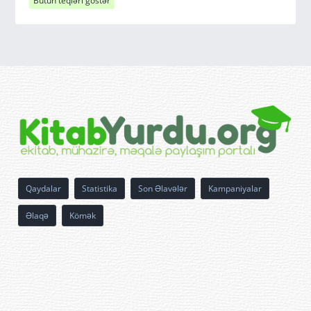
Bütün teqləri göstər
Qaydalar
Statistika
Son Əlavələr
Kampaniyalar
Əlaqə
Kömək