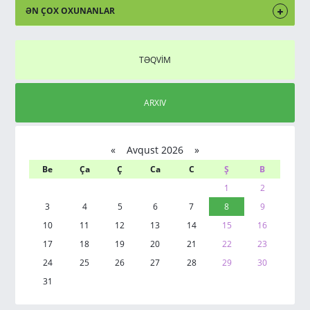
ƏN ÇOX OXUNANLAR
TƏQVİM
ARXIV
«
Avqust 2026 »
Be
Ça
Ç
Ca
C
Ş
B
1
2
3
4
5
6
7
8
9
10
11
12
13
14
15
16
17
18
19
20
21
22
23
24
25
26
27
28
29
30
31