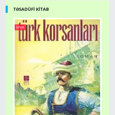
TƏSADÜFİ KİTAB
EPUB
PD