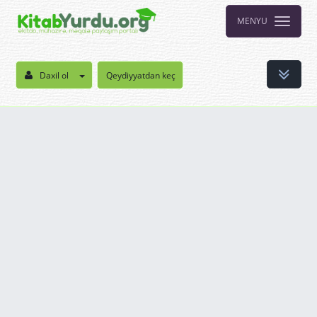
MENYU
Daxil ol
Qeydiyyatdan keç