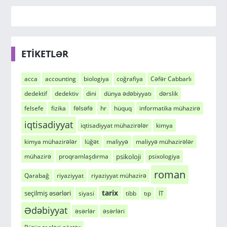
ETİKETLƏR
acca
accounting
biologiya
coğrafiya
Cəfər Cabbarlı
dedektif
dedektiv
dini
dünya ədəbiyyatı
dərslik
felsefe
fizika
fəlsəfə
hr
hüquq
informatika mühazirə
iqtisadiyyat
iqtisadiyyat mühazirələr
kimya
kimya mühazirələr
lüğət
maliyyə
maliyyə mühazirələr
psikoloji
mühazirə
proqramlaşdırma
psixologiya
roman
Qarabağ
riyaziyyat
riyaziyyat mühazirə
tarix
seçilmiş əsərləri
siyasi
tibb
tıp
İT
Ədəbiyyat
əsərlər
əsərləri