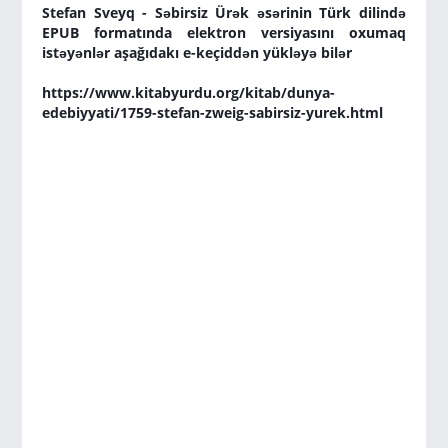
Stefan Sveyq - Səbirsiz Ürək əsərinin Türk dilində
EPUB formatında elektron versiyasını oxumaq
istəyənlər aşağıdakı e-keçiddən yükləyə bilər
https://www.kitabyurdu.org/kitab/dunya-
edebiyyati/1759-stefan-zweig-sabirsiz-yurek.html