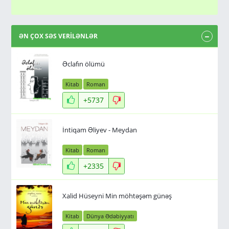
ƏN ÇOX SƏS VERİLƏNLƏR
Əclafın ölümü
Kitab
Roman
+5737
İntiqam Əliyev - Meydan
Kitab
Roman
+2335
Xalid Hüseyni Min möhtəşəm günəş
Kitab
Dünya Ədəbiyyatı