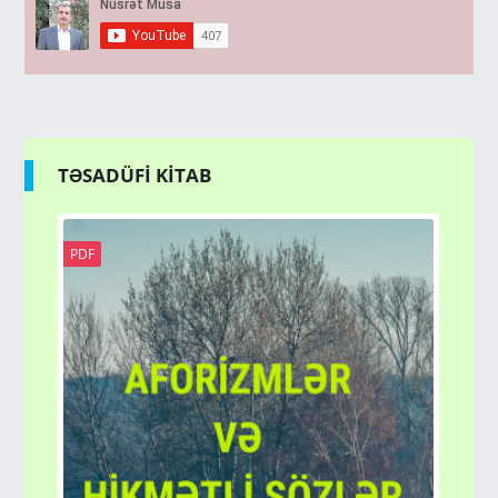
TƏSADÜFİ KİTAB
PDF
PD