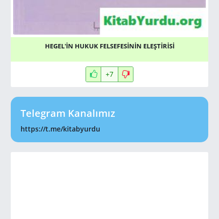
HEGEL'İN HUKUK FELSEFESİNİN ELEŞTİRİSİ
+7
Telegram Kanalımız
https://t.me/kitabyurdu