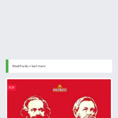
KitabYurdu
» karl marx
PDF