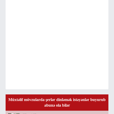
Müxtəlif mövzularda şerlər dinləmək istəyənlər buyurub
abunə ola bilər