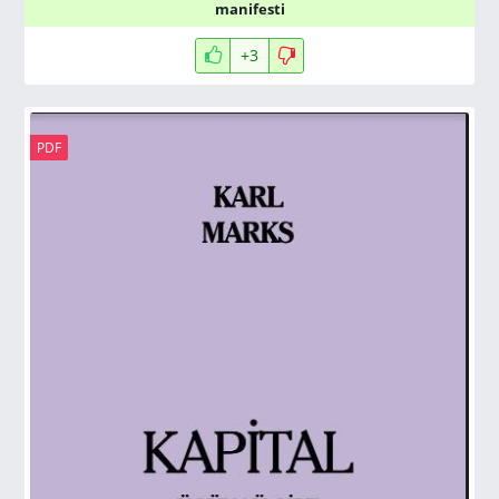
manifesti
+3
PDF