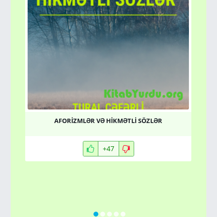
S
AFORİZMLƏR VƏ HİKMƏTLİ SÖZLƏR
+47