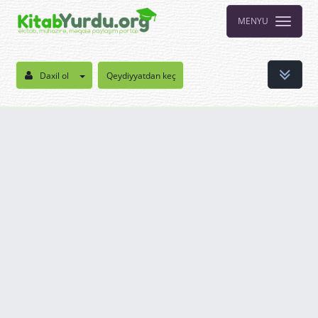
MENYU
Daxil ol
Qeydiyyatdan keç