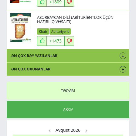
+1809
AZƏRBAYCAN DİLİ (ABİTURİENTLƏR ÜÇÜN
HAZIRLIQ VƏSAİTİ)
Kitab
Abituriyent
+1473
ƏN ÇOX RƏY YAZILANLAR
ƏN ÇOX OXUNANLAR
TƏQVİM
ARXIV
«
Avqust 2026 »