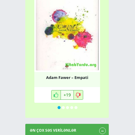
Adam Fawer – Empati
Viktor Emil 
Anla
+19
ƏN ÇOX SƏS VERİLƏNLƏR