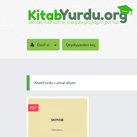
Daxil ol
Qeydiyyatdan keç
KitabYurdu
» amal əliyev
PDF