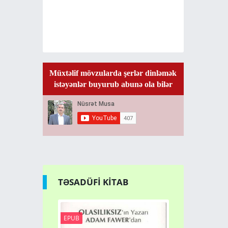
Müxtəlif mövzularda şerlər dinləmək
istəyənlər buyurub abunə ola bilər
TƏSADÜFİ KİTAB
EPUB
EPUB