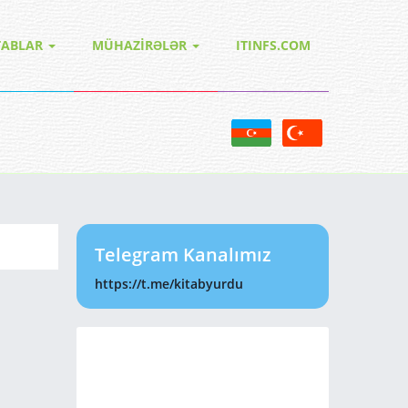
TABLAR
MÜHAZİRƏLƏR
ITINFS.COM
Telegram Kanalımız
https://t.me/kitabyurdu