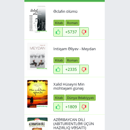
Əclafın ölümü
Kitab
Roman
+5737
İntiqam Əliyev - Meydan
Kitab
Roman
+2335
Xalid Hüseyni Min
möhtəşəm günəş
Kitab
Dünya Ədəbiyyatı
+1809
AZƏRBAYCAN DİLİ
(ABİTURİENTLƏR ÜÇÜN
HAZIRLIQ VƏSAİTİ)