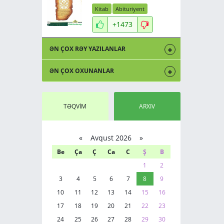
Kitab
Abituriyent
+1473
ƏN ÇOX RƏY YAZILANLAR
ƏN ÇOX OXUNANLAR
TƏQVİM
ARXIV
«
Avqust 2026 »
Be
Ça
Ç
Ca
C
Ş
B
1
2
3
4
5
6
7
8
9
10
11
12
13
14
15
16
17
18
19
20
21
22
23
24
25
26
27
28
29
30