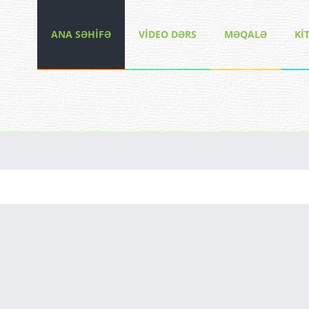
ANA SƏHİFƏ
VİDEO DƏRS
MƏQALƏ
Kİ