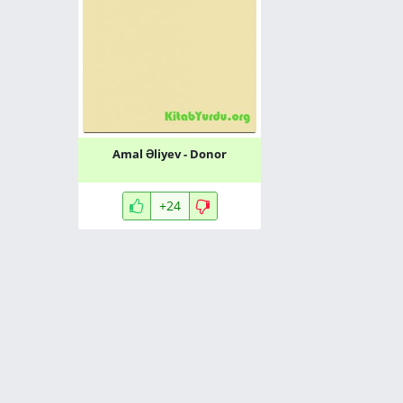
Amal Əliyev - Donor
+24