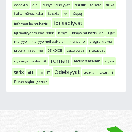
dedektiv
dini
dünya ədəbiyyatı
dərslik
felsefe
fizika
fizika mühazirələr
fəlsəfə
hr
hüquq
iqtisadiyyat
informatika mühazirə
iqtisadiyyat mühazirələr
kimya
kimya mühazirələr
lüğət
maliyyə
maliyyə mühazirələr
mühazirə
programlama
psikoloji
proqramlaşdırma
psixologiya
riyaziyyat
roman
seçilmiş əsərləri
riyaziyyat mühazirə
siyasi
Ədəbiyyat
tarix
tibb
tıp
İT
əsərlər
əsərləri
Bütün teqləri göstər