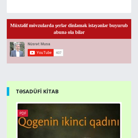
Müxtəlif mövzularda şerlər dinləmək istəyənlər buyurub
abunə ola bilər
TƏSADÜFİ KİTAB
PDF
PD