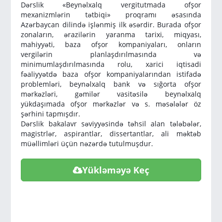
Dərslik «Beynəlxalq vergitutmada ofşor
mexanizmlərin tətbiqi» proqramı əsasında
Azərbaycan dilində işlənmiş ilk əsərdir. Burada ofşor
zonaların, ərazilərin yaranma tarixi, miqyası,
mahiyyəti, baza ofşor kompaniyaları, onların
vergilərin planlaşdırılmasında və
minimumlaşdırılmasında rolu, xarici iqtisadi
fəaliyyətdə baza ofşor kompaniyalarından istifadə
problemləri, beynəlxalq bank və sığorta ofşor
mərkəzləri, gəmilər vasitəsilə beynəlxalq
yükdaşımada ofşor mərkəzlər və s. məsələlər öz
şərhini tapmışdır.
Dərslik bakalavr səviyyəsində təhsil alan tələbələr,
magistrlər, aspirantlar, dissertantlar, ali məktəb
müəllimləri üçün nəzərdə tutulmuşdur.
Yükləməyə Keç