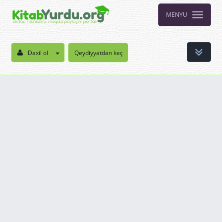
MENYU
Daxil ol
Qeydiyyatdan keç