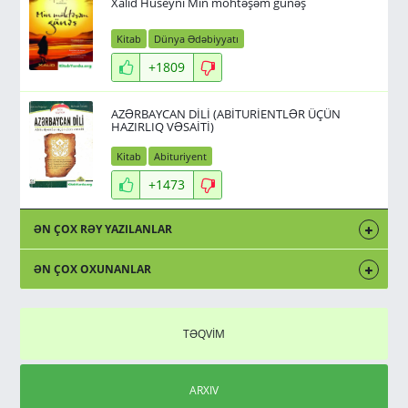
Xalid Hüseyni Min möhtəşəm günəş
Kitab
Dünya Ədəbiyyatı
+1809
AZƏRBAYCAN DİLİ (ABİTURİENTLƏR ÜÇÜN
HAZIRLIQ VƏSAİTİ)
Kitab
Abituriyent
+1473
ƏN ÇOX RƏY YAZILANLAR
ƏN ÇOX OXUNANLAR
TƏQVİM
ARXIV