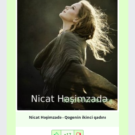
Nicat Həşimzadə - Qogenin ikinci qadını
+17