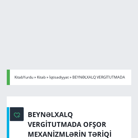
KitabYurdu
»
Kitab
»
İqtisadiyyat
» BEYNƏLXALQ VERGİTUTMADA
OFŞOR MEXANİZMLƏRİN TƏRİQİ
BEYNƏLXALQ
VERGİTUTMADA OFŞOR
MEXANİZMLƏRİN TƏRİQİ