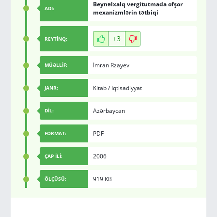
Beynəlxalq vergitutmada ofşor
ADI:
mexanizmlərin tətbiqi
+3
REYTİNQ:
İmran Rzayev
MÜƏLLİF:
Kitab
/
İqtisadiyyat
JANR:
Azərbaycan
DİL:
PDF
FORMAT:
2006
ÇAP İLİ:
919 KB
ÖLÇÜSÜ: