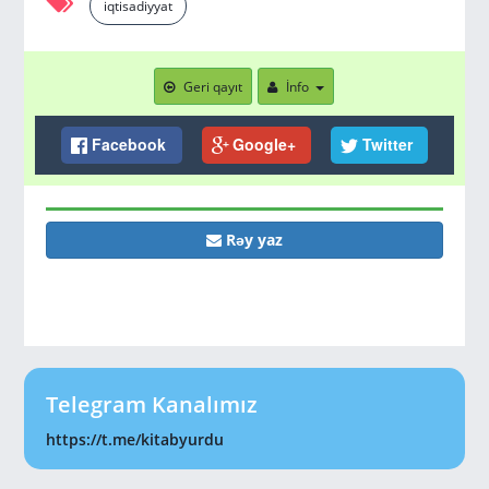
iqtisadiyyat
Geri qayıt
İnfo
Facebook
Google+
Twitter
Rəy yaz
Telegram Kanalımız
https://t.me/kitabyurdu