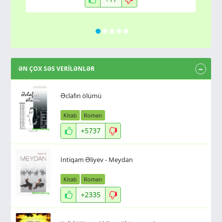
ƏN ÇOX SƏS VERİLƏNLƏR
Əclafın ölümü
Kitab
Roman
+5737
İntiqam Əliyev - Meydan
Kitab
Roman
+2335