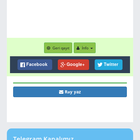
Geri qayıt
İnfo
Facebook
Google+
Twitter
Rəy yaz
Telegram Kanalımız