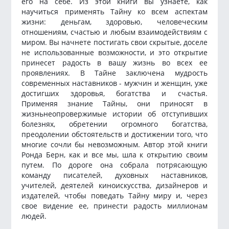
его на себе. Из этой книги вы узнаете, как
научиться применять Тайну ко всем аспектам
жизни: деньгам, здоровью, человеческим
отношениям, счастью и любым взаимодействиям с
миром. Вы начнете постигать свои скрытые, доселе
не использованные возможности, и это открытие
принесет радость в вашу жизнь во всех ее
проявлениях. В Тайне заключена мудрость
современных наставников - мужчин и женщин, уже
достигших здоровья, богатства и счастья.
Применяя знание Тайны, они приносят в
жизньнеопровержимые истории об отступивших
болезнях, обретении огромного богатства,
преодолении обстоятельств и достижении того, что
многие сочли бы невозможным. Автор этой книги
Ронда Берн, как и все мы, шла к открытию своим
путем. По дороге она собрала потрясающую
команду писателей, духовных наставников,
учителей, деятелей киноискусства, дизайнеров и
издателей, чтобы поведать Тайну миру и, через
свое видение ее, принести радость миллионам
людей.