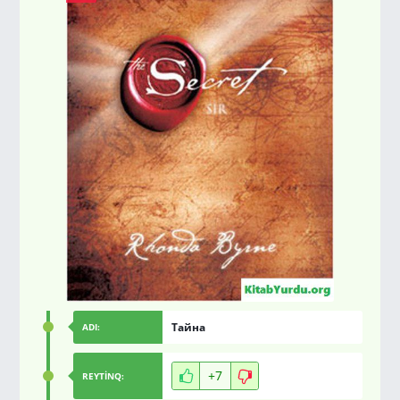
Тайна
ADI:
+7
REYTİNQ: