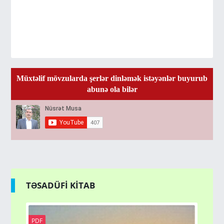
Müxtəlif mövzularda şerlər dinləmək istəyənlər buyurub
abunə ola bilər
TƏSADÜFİ KİTAB
PDF
PD