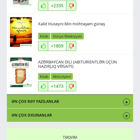
+2335
Xalid Hüseyni Min möhtəşəm günəş
Kitab
Dünya Ədəbiyyatı
+1809
AZƏRBAYCAN DİLİ (ABİTURİENTLƏR ÜÇÜN
HAZIRLIQ VƏSAİTİ)
Kitab
Abituriyent
+1473
ƏN ÇOX RƏY YAZILANLAR
ƏN ÇOX OXUNANLAR
TƏQVİM