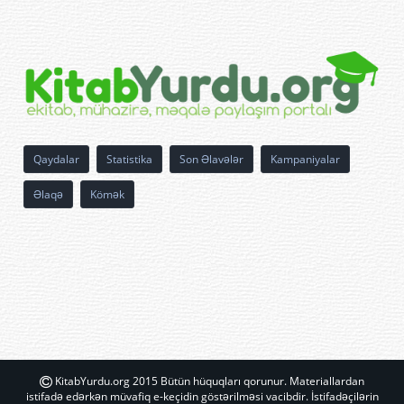
Qaydalar
Statistika
Son Əlavələr
Kampaniyalar
Əlaqə
Kömək
KitabYurdu.org 2015 Bütün hüquqları qorunur. Materiallardan
istifadə edərkən müvafiq e-keçidin göstərilməsi vacibdir. İstifadəçilərin