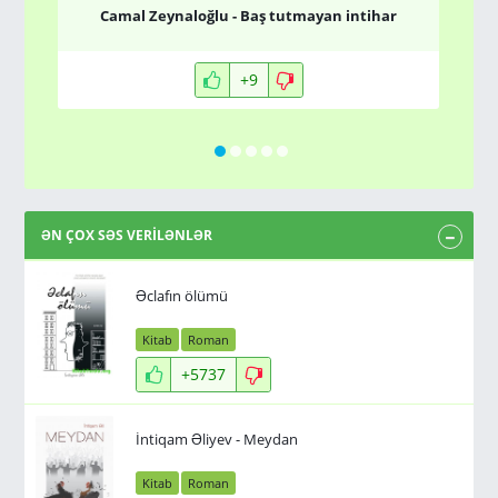
Camal Zeynaloğlu - Baş tutmayan intihar
+9
ƏN ÇOX SƏS VERİLƏNLƏR
Əclafın ölümü
Kitab
Roman
+5737
İntiqam Əliyev - Meydan
Kitab
Roman