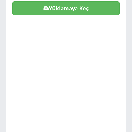
Yükləməyə Keç