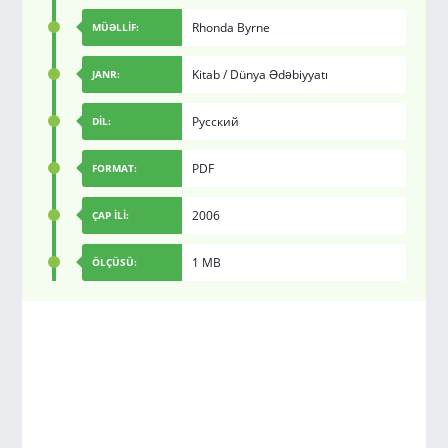
Rhonda Byrne
MÜƏLLİF:
Kitab
/
Dünya Ədəbiyyatı
JANR:
Русский
DİL:
PDF
FORMAT:
2006
ÇAP İLİ:
1 MB
ÖLÇÜSÜ: