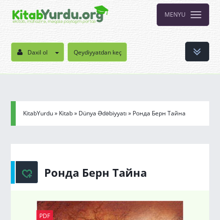
MENYU
Daxil ol
Qeydiyyatdan keç
KitabYurdu
»
Kitab
»
Dünya Ədəbiyyatı
» Ронда Берн Тайна
Ронда Берн Тайна
PDF