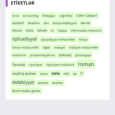
ETİKETLƏR
acca
accounting
biologiya
coğrafiya
Cəfər Cabbarlı
dedektif
dedektiv
dini
dünya ədəbiyyatı
dərslik
felsefe
fizika
fəlsəfə
hr
hüquq
informatika mühazirə
iqtisadiyyat
iqtisadiyyat mühazirələr
kimya
kimya mühazirələr
lüğət
maliyyə
maliyyə mühazirələr
psikoloji
mühazirə
proqramlaşdırma
psixologiya
roman
Qarabağ
riyaziyyat
riyaziyyat mühazirə
tarix
seçilmiş əsərləri
siyasi
tibb
tıp
İT
Ədəbiyyat
əsərlər
əsərləri
Bütün teqləri göstər