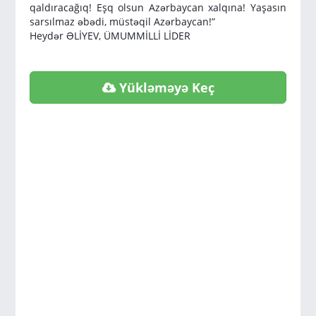
qaldıracağıq! Eşq olsun Azərbaycan xalqına! Yaşasın
sarsılmaz əbədi, müstəqil Azərbaycan!”
Heydər ƏLİYEV, ÜMUMMİLLİ LİDER
Yükləməyə Keç