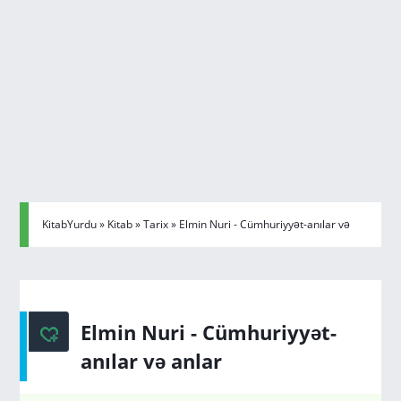
KitabYurdu
»
Kitab
»
Tarix
» Elmin Nuri - Cümhuriyyət-anılar və
anlar
Elmin Nuri - Cümhuriyyət-
anılar və anlar