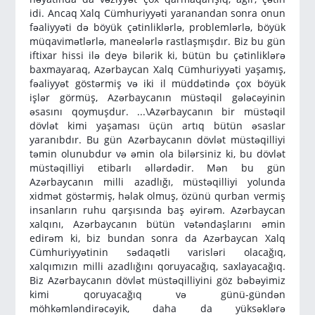
idi. Ancaq Xalq Cümhuriyyəti yaranandan sonra onun
fəaliyyəti də böyük çətinliklərlə, problemlərlə, böyük
müqavimətlərlə, maneələrlə rastlaşmışdır. Biz bu gün
iftixar hissi ilə deyə bilərik ki, bütün bu çətinliklərə
baxmayaraq, Azərbaycan Xalq Cümhuriyyəti yaşamış,
fəaliyyət göstərmiş və iki il müddətində çox böyük
işlər görmüş, Azərbaycanın müstəqil gələcəyinin
əsasını qoymuşdur. ...\Azərbaycanın bir müstəqil
dövlət kimi yaşaması üçün artıq bütün əsaslar
yaranıbdır. Bu gün Azərbaycanın dövlət müstəqilliyi
təmin olunubdur və əmin ola bilərsiniz ki, bu dövlət
müstəqilliyi etibarlı əllərdədir. Mən bu gün
Azərbaycanın milli azadlığı, müstəqilliyi yolunda
xidmət göstərmiş, həlak olmuş, özünü qurban vermiş
insanların ruhu qarşısında baş əyirəm. Azərbaycan
xalqını, Azərbaycanın bütün vətəndaşlarını əmin
edirəm ki, biz bundan sonra da Azərbaycan Xalq
Cümhuriyyətinin sədaqətli varisləri olacağıq,
xalqımızın milli azadlığını qoruyacağıq, saxlayacağıq.
Biz Azərbaycanın dövlət müstəqilliyini göz bəbəyimiz
kimi qoruyacağıq və günü-gündən
möhkəmləndirəcəyik, daha da yüksəklərə