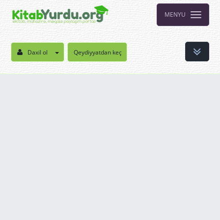
MENYU
Daxil ol
Qeydiyyatdan keç