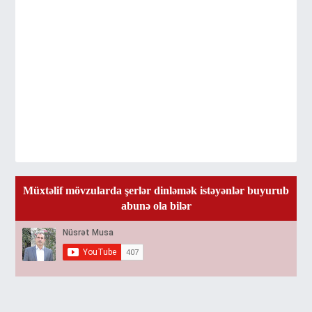
Müxtəlif mövzularda şerlər dinləmək istəyənlər buyurub
abunə ola bilər