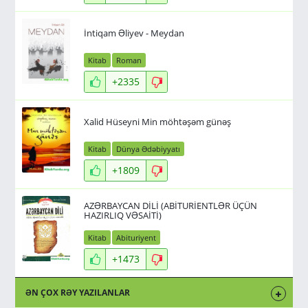
İntiqam Əliyev - Meydan
Kitab
Roman
+2335
Xalid Hüseyni Min möhtəşəm günəş
Kitab
Dünya Ədəbiyyatı
+1809
AZƏRBAYCAN DİLİ (ABİTURİENTLƏR ÜÇÜN
HAZIRLIQ VƏSAİTİ)
Kitab
Abituriyent
+1473
ƏN ÇOX RƏY YAZILANLAR