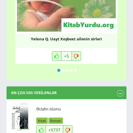
Yelena Q. Uayt Xoşbəxt ailənin sirləri
+5
ƏN ÇOX SƏS VERİLƏNLƏR
Əclafın ölümü
Kitab
Roman
+5737