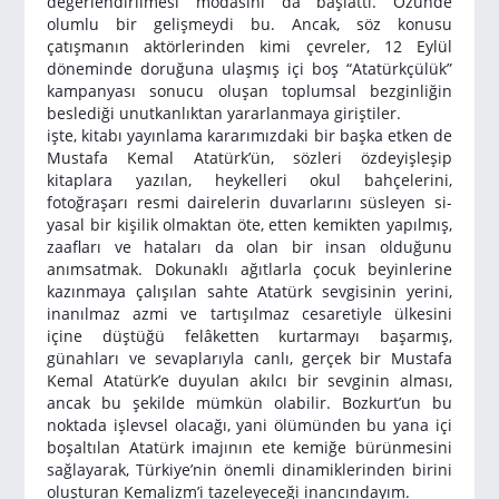
değerlendirilmesi modasını da başlattı. Özünde
olumlu bir gelişmeydi bu. Ancak, söz konusu
çatışmanın aktörlerinden kimi çevreler, 12 Eylül
döneminde doruğuna ulaşmış içi boş “Atatürkçü­lük”
kampanyası sonucu oluşan toplumsal bezginliğin
beslediği unutkanlıktan yararlanmaya giriştiler.
işte, kitabı yayınlama kararımızdaki bir başka etken de
Mustafa Kemal Atatürk’ün, sözleri özdeyişleşip
kitaplara yazılan, heykelleri okul bahçelerini,
fotoğraşarı resmi dairelerin duvarlarını süsleyen si­
yasal bir kişilik olmaktan öte, etten kemikten yapılmış,
zaafları ve ha­taları da olan bir insan olduğunu
anımsatmak. Dokunaklı ağıtlarla çocuk beyinlerine
kazınmaya çalışılan sahte Atatürk sevgisinin yeri­ni,
inanılmaz azmi ve tartışılmaz cesaretiyle ülkesini
içine düştüğü felâketten kurtarmayı başarmış,
günahları ve sevaplarıyla canlı, ger­çek bir Mustafa
Kemal Atatürk’e duyulan akılcı bir sevginin alması,
ancak bu şekilde mümkün olabilir. Bozkurt’un bu
noktada işlevsel olacağı, yani ölümünden bu yana içi
boşaltılan Atatürk imajının ete kemiğe bürünmesini
sağlayarak, Türkiye’nin önemli dinamiklerinden birini
oluşturan Kemalizm’i tazeleyeceği inancındayım.