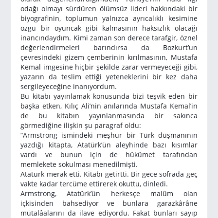
odağı olmayı sürdüren ölümsüz lideri hakkındaki bir
biyografinin, toplumun yalnızca ayrı­calıklı kesimine
özgü bir oyuncak gibi kalmasının haksızlık olacağı
inancındaydım. Kimi zaman son derece tarafgir, öznel
değerlendir­meleri barındırsa da Bozkurt’un
çevresindeki gizem çemberinin kırıl­masının, Mustafa
Kemal imgesine hiçbir şekilde zarar vermeyeceği gibi,
yazarın da teslim ettiği yeteneklerini bir kez daha
sergileyeceği­ne inanıyordum.
Bu kitabı yayınlamak konusunda bizi teşvik eden bir
başka et­ken, Kılıç Ali’nin anılarında Mustafa Kemal’in
de bu kitabın yayın­lanmasında bir sakınca
görmediğine ilişkin şu paragraf oldu:
“Armstrong ismindeki meşhur bir Türk düşmanının
yazdığı ki­tapta, Atatürk’ün aleyhinde bazı kısımlar
vardı ve bunun için de hü­kümet tarafından
memlekete sokulması menedilmişti.
Atatürk merak etti. Kitabı getirtti. Bir gece sofrada geç
vakte ka­dar tercüme ettirerek okuttu, dinledi.
Armstrong, Atatürk’ün herkesçe malûm olan
içkisinden bahsedi­yor ve bunlara garazkârâne
mütalâalarını da ilave ediyordu. Fakat bunları sayıp