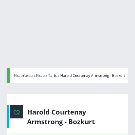
KitabYurdu
»
Kitab
»
Tarix
» Harold Courtenay Armstrong - Bozkurt
Harold Courtenay
Armstrong - Bozkurt