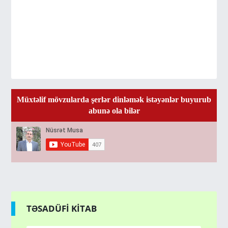
Müxtəlif mövzularda şerlər dinləmək istəyənlər buyurub
abunə ola bilər
TƏSADÜFİ KİTAB