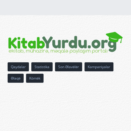
Qaydalar
Statistika
Son Əlavələr
Kampaniyalar
Əlaqə
Kömək