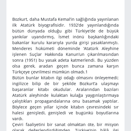
Bozkurt, daha Mustafa Kemal’in sağlığında yayınlanan
ilk Ata­türk biyografisidir. 1932’de yayınlandığında
bütün dünyada olduğu gibi Türkiye’de de büyük
yankılar uyandırmış, İsmet inönü başkanlı­ğındaki
bakanlar kurulu kararıyla yurda girişi yasaklanmıştı.
Mende­res hükümeti döneminde ‘Atatürk Aleyhine
işlenen Suçlar Hakkında Kanun’un çıkarılmasından
sonra (1951) bu yasak adeta katmerlendi. Bu yüzden
olsa gerek, aradan geçen bunca zamana karşın
Türkçeye çevrilmesi mümkün olmadı.
1
Bütün bunlar kitabın ilgi odağı olmasını önleyemedi;
ingilizce bilip de bir şekilde Bozkurt’a ulaşmayı
başaranlar kitabı okudular. Aralarından bazıları
Atatürk aleyhinde kulaktan kulağa yaygınlaştır­maya
çalıştıkları propagandalarına onu basamak yaptılar.
Böylece geçen yıllar içinde kitabın çevresindeki sır
halesi genişledi, genişledi ve bugünkü boyutlarına
vardı.
Çeviri faaliyetini bir sanat olmaktan öte, bir misyon
olarak de­ğerlendirdiğimden, Türkiye’nin hâlâ ilgi