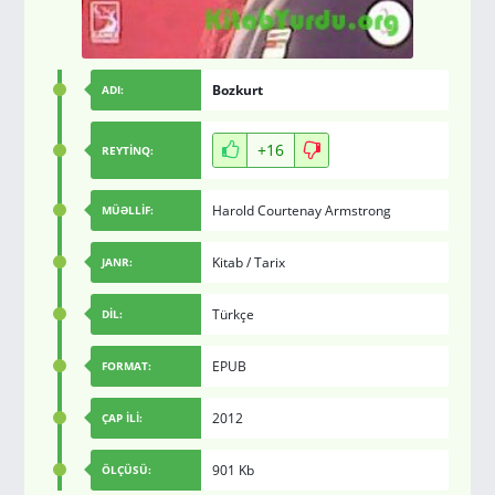
Bozkurt
ADI:
+16
REYTİNQ:
Harold Courtenay Armstrong
MÜƏLLİF:
Kitab
/
Tarix
JANR:
Türkçe
DİL:
EPUB
FORMAT:
2012
ÇAP İLİ:
901 Kb
ÖLÇÜSÜ: