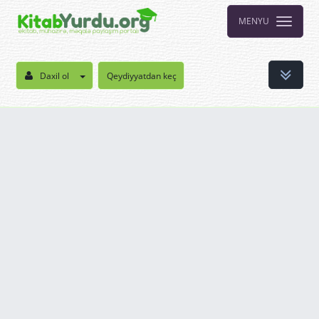
MENYU
Daxil ol
Qeydiyyatdan keç