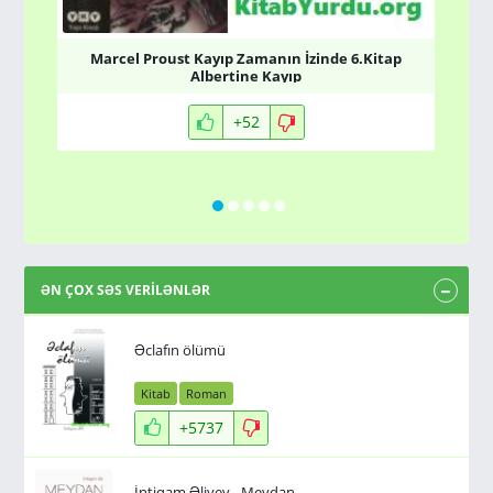
L
Marcel Proust Kayıp Zamanın İzinde 6.Kitap
Albertine Kayıp
+52
ƏN ÇOX SƏS VERİLƏNLƏR
Əclafın ölümü
Kitab
Roman
+5737
İntiqam Əliyev - Meydan