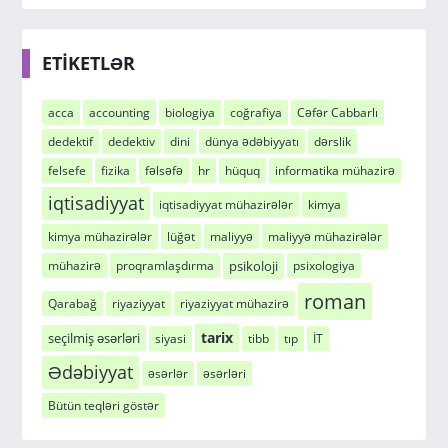
ETİKETLƏR
acca
accounting
biologiya
coğrafiya
Cəfər Cabbarlı
dedektif
dedektiv
dini
dünya ədəbiyyatı
dərslik
felsefe
fizika
fəlsəfə
hr
hüquq
informatika mühazirə
iqtisadiyyat
iqtisadiyyat mühazirələr
kimya
kimya mühazirələr
lüğət
maliyyə
maliyyə mühazirələr
psikoloji
mühazirə
proqramlaşdırma
psixologiya
roman
Qarabağ
riyaziyyat
riyaziyyat mühazirə
tarix
seçilmiş əsərləri
siyasi
tibb
tıp
İT
Ədəbiyyat
əsərlər
əsərləri
Bütün teqləri göstər