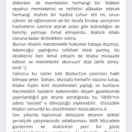
dökerken de memleketin herhangi bir felâketi
veyahut memleketini ve milletini alâkadar edecek
herhangi mühim bir hadise zuhur etti mi, onun
içkisini de eğlencesini de bir tarafa bırakıp pen­çesini
hadiselerin üzerine atarak aslan gibi kükrediğini de
belirtip yazmayı ihmal etmiyordu. Atatürk kitabı
sonuna kadar dinledikten sonra;
‘Bunun ithalini menetmekle hükümet hataya düşmüş.
Adamca­ğız yaptığımız sefahati eksik yazmış, bu
eksiklerini ben ikmal edeyim de kitaba müsaade
edilsin ve memlekette okunsun!’ diye latife etmiş­
lerdi.”
2
Yalnızca bu sözler bile Bozkurt’un çevirisini haklı
kılmaya yeter. Dahası, Mustafa Kemal’in sözünü tutup,
kitaba ilişkin kimi düzeltme­leri yaptığı ve bunların
Necmeddin Sadak’ın kaleminden Akşam ga­zetesinde
yayınlandığı
3
göz önüne alındığında, bu “lâtife”nin
adeta “vasiyet” e dönüştüğü söylenebilir. -Elinizdeki
kitabın sonunda bu düzeltmeleri bulacaksınız.
4
Son yıllarda toplumsal dönüşüm eksenin laiklik/
şeriatçılık çatış­masında odaklanması, Milli Mücadele
günlerinin ve Atatürk’ün yeni bir gözle