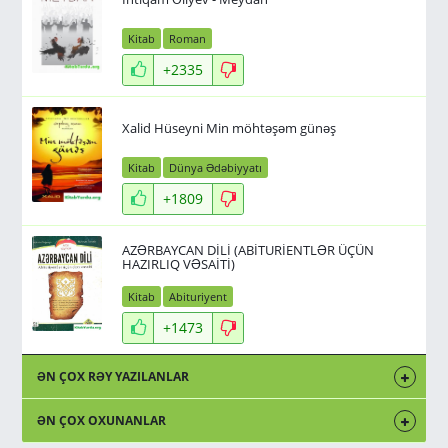
Kitab
Roman
+2335
Xalid Hüseyni Min möhtəşəm günəş
Kitab
Dünya Ədəbiyyatı
+1809
AZƏRBAYCAN DİLİ (ABİTURİENTLƏR ÜÇÜN
HAZIRLIQ VƏSAİTİ)
Kitab
Abituriyent
+1473
ƏN ÇOX RƏY YAZILANLAR
ƏN ÇOX OXUNANLAR