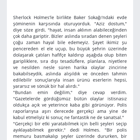
Sherlock Holmes'le birlikte Baker Sokağı'ndaki evde
şöminenin karşısında oturuyorduk. "Aziz dostum,"
diye söze girdi, "hayat, insan aklının alabileceğinden
çok daha gariptir. Bizler aslında sıradan denen şeyleri
çoğu zaman hayal bile edemeyiz. Şayet ikimiz şu
pencereden el ele uçup, bu büyük şehrin üzerinde
dolaşarak çatıları hafifçe kaldırıp aşağıda olup biten
garipliklere, sıra dışı tesadüflere, planlara, niyetlere
ve nesilden nesle süren harika olaylar zincirine
bakabilseydik, aslında alışıldık ve önceden tahmin
edilebilir sonuçlarıyla insan ürünü eserlerin hepsi,
yararsız ve sönük bir hal alırdı."
"Bundan emin değilim," diye cevap verdim.
"Gazetelerde gördüğümüz bütün olaylar istisnasız
oldukça açık ve yeterince kaba gibi görünüyor. Polis
raporlarıysa aşırı derecede gerçekçi ama yine de
kabul etmeliyiz ki sonuç ne fantastik ne de sanatsal."
"Gerçekçi bir etki yaratabilmek için belli şeyleri seçip
ayıklayabilmek gerekir," dedi Holmes. "Bir polis
memuru basmakalıp şeyler üzerinde dururken, bir