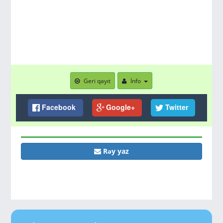
Geri qayıt
İnfo
Facebook
Google+
Twitter
Rəy yaz