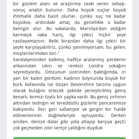
bir gözlem alanı ve araştırma zevki veren sebep-
sonuç analizi bulunur. Daha büyük suçlar büyük
ihtimalle daha basit olurlar, çünkü suç ne kadar
büyükse, ardındaki amaç da genellikle o kadar
belirgin olur. Bu vakalarda, Marsilya'dan aldığım
karmaşık vaka hariç, ilgi çekici hiçbir şeye
rastlayamazsın. Belki birazdan daha ilgi çekici bir
şeyle karşılaşabiliriz, çünkü yanılmıyorsam, bu gelen,
müşterilerimden biri."
Sandalyesinden kalkmış, hafifçe aralanmış perdenin
arkasından sıkıcı ve renksiz Londra sokağını
seyrediyordu. Omzunun üzerinden baktığımda, iri
yarı bir kadın gördüm. Kadının boynunda büyük bir
kürk, kafasında ise Düşes Devonshire tarzına uygun
olarak kulağını örtecek şekilde yerleştirilmiş geniş
kenarlı, kırmızı tüylü bir şapka vardı. Bu geniş zırhının
altından tedirgin ve tereddütlü gözlerle penceremize
bakıyordu. İleri geri sallanıyor ve gergin bir halde
eldivenlerinin düğmeleriyle oynuyordu. Derken
aniden, denize dalar gibi yola atlayıp karşıya geçti;
çok geçmeden zilin sertçe çaldığını duyduk.