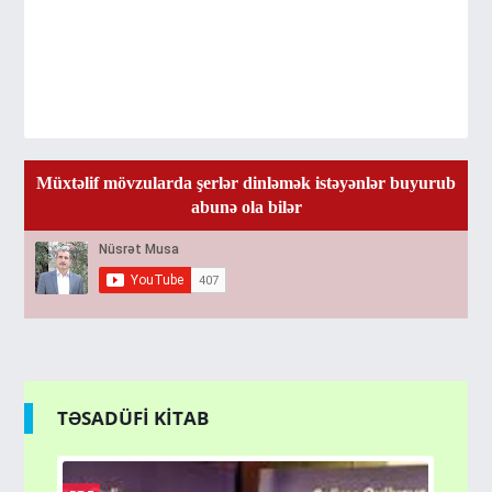
Müxtəlif mövzularda şerlər dinləmək istəyənlər buyurub
abunə ola bilər
TƏSADÜFİ KİTAB