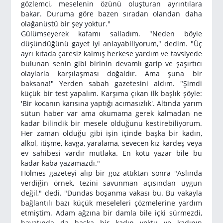
gözlemci, meselenin özünü oluşturan ayrıntılara
bakar. Duruma göre bazen sıradan olandan daha
olağanüstü bir şey yoktur."
Gülümseyerek kafamı salladım. "Neden böyle
düşündüğünü gayet iyi anlayabiliyorum," dedim. "Üç
ayrı kıtada çaresiz kalmış herkese yardım ve tavsiyede
bulunan senin gibi birinin devamlı garip ve şaşırtıcı
olaylarla karşılaşması doğaldır. Ama şuna bir
baksana!" Yerden sabah gazetesini aldım. "Şimdi
küçük bir test yapalım. Karşıma çıkan ilk başlık şöyle:
'Bir kocanın karısına yaptığı acımasızlık'. Altında yarım
sütun haber var ama okumama gerek kalmadan ne
kadar bilindik bir mesele olduğunu kestirebiliyorum.
Her zaman olduğu gibi işin içinde başka bir kadın,
alkol, itişme, kavga, yaralama, sevecen kız kardeş veya
ev sahibesi vardır mutlaka. En kötü yazar bile bu
kadar kaba yazamazdı."
Holmes gazeteyi alıp bir göz attıktan sonra "Aslında
verdiğin örnek, tezini savunman açısından uygun
değil," dedi. "Dundas boşanma vakası bu. Bu vakayla
bağlantılı bazı küçük meseleleri çözmelerine yardım
etmiştim. Adam ağzına bir damla bile içki sürmezdi,
hayatında da başka bir kadın yoktu ve kadının