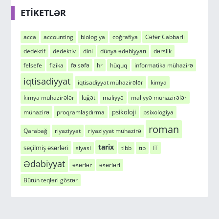
ETİKETLƏR
acca
accounting
biologiya
coğrafiya
Cəfər Cabbarlı
dedektif
dedektiv
dini
dünya ədəbiyyatı
dərslik
felsefe
fizika
fəlsəfə
hr
hüquq
informatika mühazirə
iqtisadiyyat
iqtisadiyyat mühazirələr
kimya
kimya mühazirələr
lüğət
maliyyə
maliyyə mühazirələr
psikoloji
mühazirə
proqramlaşdırma
psixologiya
roman
Qarabağ
riyaziyyat
riyaziyyat mühazirə
tarix
seçilmiş əsərləri
siyasi
tibb
tıp
İT
Ədəbiyyat
əsərlər
əsərləri
Bütün teqləri göstər