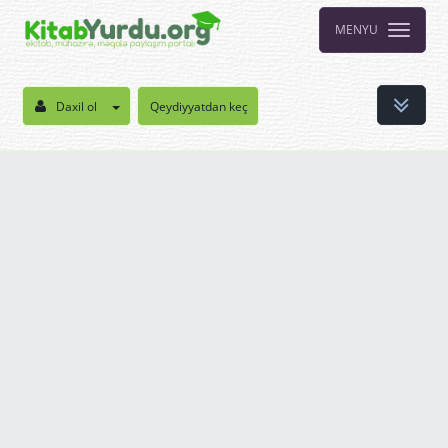
MENYU
Daxil ol
Qeydiyyatdan keç