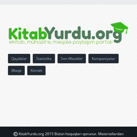
Qaydalar
Statistika
Son Əlavələr
Kampaniyalar
Əlaqə
Kömək
KitabYurdu.org 2015 Bütün hüquqları qorunur. Materiallardan