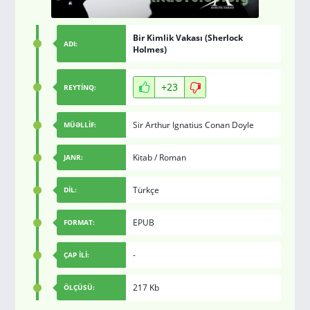
Bir Kimlik Vakası (Sherlock
ADI:
Holmes)
+23
REYTİNQ:
Sir Arthur Ignatius Conan Doyle
MÜƏLLİF:
Kitab
/
Roman
JANR:
Türkçe
DİL:
EPUB
FORMAT:
-
ÇAP İLİ:
217 Kb
ÖLÇÜSÜ: