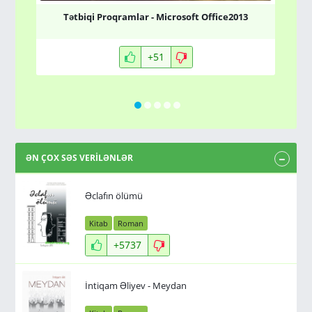
Tətbiqi Proqramlar - Microsoft Office2013
+51
ƏN ÇOX SƏS VERİLƏNLƏR
Əclafın ölümü
Kitab
Roman
+5737
İntiqam Əliyev - Meydan