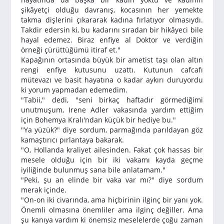
şikâyetçi olduğu davranış, kocasının her yemekte
takma dişlerini çıkararak kadına fırlatıyor olmasıydı.
Takdir edersin ki, bu kadarını sıradan bir hikâyeci bile
hayal edemez. Biraz enfiye al Doktor ve verdiğin
örneği çürüttüğümü itiraf et."
Kapağının ortasında büyük bir ametist taşı olan altın
rengi enfiye kutusunu uzattı. Kutunun cafcafı
mütevazı ve basit hayatına o kadar aykırı duruyordu
ki yorum yapmadan edemedim.
"Tabii," dedi, "seni birkaç haftadır görmediğimi
unutmuşum, Irene Adler vakasında yardım ettiğim
için Bohemya Kralı'ndan küçük bir hediye bu."
"Ya yüzük?" diye sordum, parmağında parıldayan göz
kamaştırıcı pırlantaya bakarak.
"O, Hollanda kraliyet ailesinden. Fakat çok hassas bir
mesele olduğu için bir iki vakamı kayda geçme
iyiliğinde bulunmuş sana bile anlatamam."
"Peki, şu an elinde bir vaka var mı?" diye sordum
merak içinde.
"On-on iki civarında, ama hiçbirinin ilginç bir yanı yok.
Önemli olmasına önemliler ama ilginç değiller. Ama
şu kanıya vardım ki önemsiz meselelerde çoğu zaman