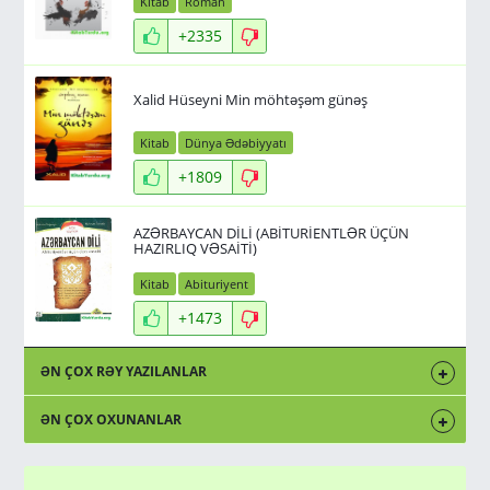
Kitab
Roman
+2335
Xalid Hüseyni Min möhtəşəm günəş
Kitab
Dünya Ədəbiyyatı
+1809
AZƏRBAYCAN DİLİ (ABİTURİENTLƏR ÜÇÜN
HAZIRLIQ VƏSAİTİ)
Kitab
Abituriyent
+1473
ƏN ÇOX RƏY YAZILANLAR
ƏN ÇOX OXUNANLAR