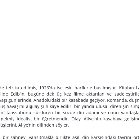
tefrika edilmiş, 1926’da ise eski harflerle basılmıştır. Kitabın L
Halide Edib’in, bugüne dek üç kez filme aktarılan ve sadeleştiril
avaşı günlerinde, Anadolu’daki bir kasabada geçiyor. Romanda, dü
ş Savaşı’nı algılayışı hikâye edilir: bir yanda ulusal direnişin sim
dinî taassubunu sürdüren bir sözde din adamı ve onun yandaşlar
a gelmiş idealist bir öğretmendir. Olay, Aliye’nin kasabaya gelişi
şlerini, Aliye’nin dilinden söyler.
ir sahneyi yansıtmakla birlikte asıl, din karşısındaki tavrını or