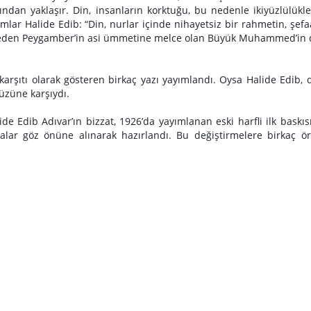
ndan yaklaşır. Din, insanların korktuğu, bu nedenle ikiyüzlülükl
anımlar Halide Edib: “Din, nurlar içinde nihayetsiz bir rahmetin, şefa
ep eden Peygamber’in asi ümmetine melce olan Büyük Muhammed’in 
 karşıtı olarak gösteren birkaç yazı yayımlandı. Oysa Halide Edib, 
üzüne karşıydı.
de Edib Adıvar’ın bizzat, 1926’da yayımlanan eski harfli ilk baskıs
alar göz önüne alınarak hazırlandı. Bu değiştirmelere birkaç ö