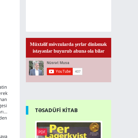
Müxtəlif mövzularda şerlər dinləmək
istəyənlər buyurub abunə ola bilər
atin
erek
şman
gesi
TƏSADÜFİ KİTAB
ı...
nden
PDF
PDF
taya