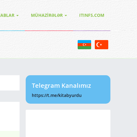
TABLAR
MÜHAZİRƏLƏR
ITINFS.COM
Telegram Kanalımız
https://t.me/kitabyurdu