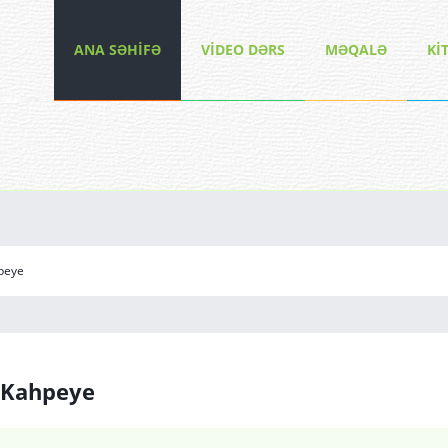
ANA SƏHİFƏ
VİDEO DƏRS
MƏQALƏ
Kİ
hpeye
n Kahpeye