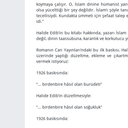
koymaya çalışır. O, İslam dinine hümanist yanı
olsa yücelttiği bir şey değildir. İslam’ı şöyle t
tecellisiydi. Kundakta ümmeti için şefaat tal
idi.”
Halide Edib’in bu kitabı hakkında, yazarı İslam
değil, dinin taassubuna, karanlık ve korkutucu y
Romanın Can Yayınları’ndaki bu ilk baskısı, Hali
üzerinde yaptığı düzeltme, ekleme ve çıkartm
vermek istiyoruz:
1926 baskısında:
“... birdenbire hâsıl olan burüdeti”
Halide Edib’in düzeltmesiyle:
“... birdenbire hâsıl olan soğukluk”
1926 baskısında: