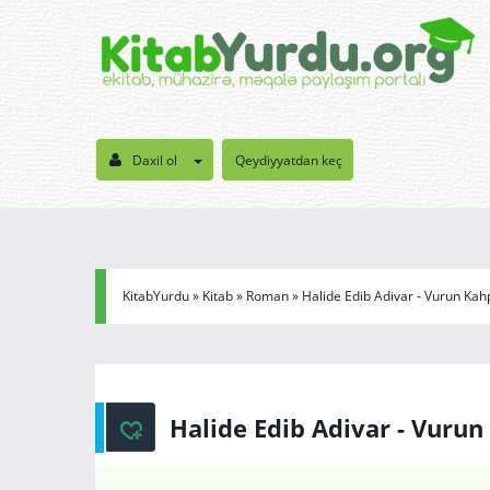
Daxil ol
Qeydiyyatdan keç
KitabYurdu
»
Kitab
»
Roman
» Halide Edib Adivar - Vurun Ka
Halide Edib Adivar - Vuru