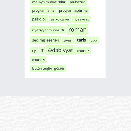
maliyyə mühazirələr
mühazirə
programlama
proqramlaşdırma
psikoloji
psixologiya
riyaziyyat
roman
riyaziyyat mühazirə
tarix
seçilmiş əsərləri
siyasi
tibb
Ədəbiyyat
tıp
İT
əsərlər
əsərləri
Bütün teqləri göstər