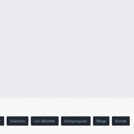
r
Statistika
Son Əlavələr
Kampaniyalar
Əlaqə
Kömək