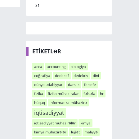
31
ETİKETLƏR
acca
accounting
biologiya
coğrafiya
dedektif
dedektiv
dini
dünya ədəbiyyatı
dərslik
felsefe
fizika
fizika mühazirələr
fəlsəfə
hr
hüquq
informatika mühazirə
iqtisadiyyat
iqtisadiyyat mühazirələr
kimya
kimya mühazirələr
lüğət
maliyyə