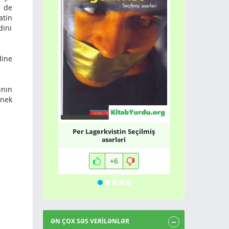
e de
atin
dini
dine
ının
rnek
Per Lagerkvistin Seçilmiş
Louise L.
əsərləri
Gücüy
+6
ƏN ÇOX SƏS VERİLƏNLƏR