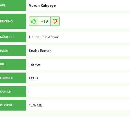
Vurun Kahpeye
ADI:
+19
REYTİNQ:
Halide Edib Adivar
MÜƏLLİF:
Kitab
/
Roman
JANR:
Türkçe
DİL:
EPUB
FORMAT:
-
ÇAP İLİ:
1.76 MB
ÖLÇÜSÜ: