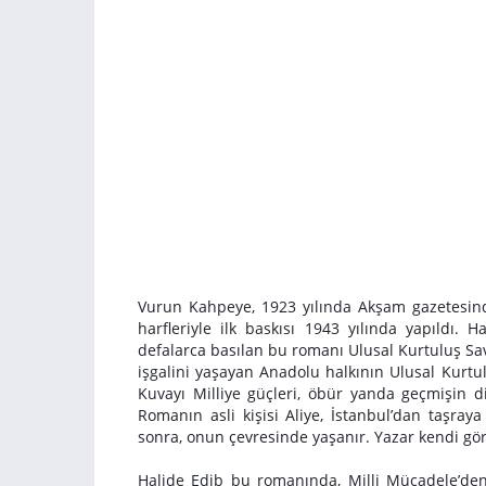
Vurun Kahpeye, 1923 yılında Akşam gazetesinde 
harfleriyle ilk baskısı 1943 yılında yapıldı. 
defalarca basılan bu romanı Ulusal Kurtuluş S
işgalini yaşayan Anadolu halkının Ulusal Kurtulu
Kuvayı Milliye güçleri, öbür yanda geçmişin 
Romanın asli kişisi Aliye, İstanbul’dan taşray
sonra, onun çevresinde yaşanır. Yazar kendi görü
Halide Edib bu romanında, Milli Mücadele’den b