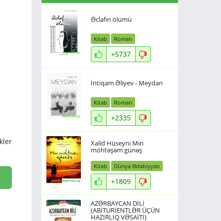
Əclafın ölümü
Kitab
Roman
+5737
İntiqam Əliyev - Meydan
Kitab
Roman
+2335
kler
Xalid Hüseyni Min
möhtəşəm günəş
Kitab
Dünya Ədəbiyyatı
+1809
AZƏRBAYCAN DİLİ
(ABİTURİENTLƏR ÜÇÜN
HAZIRLIQ VƏSAİTİ)