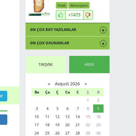
Kitab
Abituriyent
+1473
ƏN ÇOX RƏY YAZILANLAR
ƏN ÇOX OXUNANLAR
TƏQVİM
ARXIV
«
Avqust 2026 »
Be
Ça
Ç
Ca
C
Ş
B
er
1
2
3
4
5
6
7
8
9
10
11
12
13
14
15
16
17
18
19
20
21
22
23
24
25
26
27
28
29
30