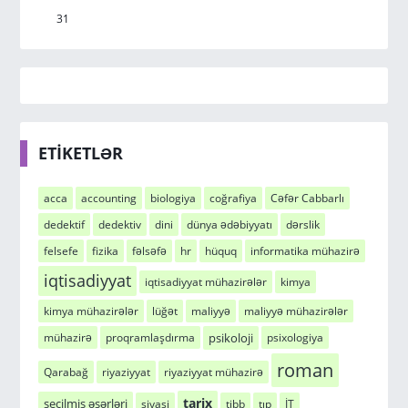
31
ETİKETLƏR
acca
accounting
biologiya
coğrafiya
Cəfər Cabbarlı
dedektif
dedektiv
dini
dünya ədəbiyyatı
dərslik
felsefe
fizika
fəlsəfə
hr
hüquq
informatika mühazirə
iqtisadiyyat
iqtisadiyyat mühazirələr
kimya
kimya mühazirələr
lüğət
maliyyə
maliyyə mühazirələr
psikoloji
mühazirə
proqramlaşdırma
psixologiya
roman
Qarabağ
riyaziyyat
riyaziyyat mühazirə
tarix
seçilmiş əsərləri
siyasi
tibb
tıp
İT