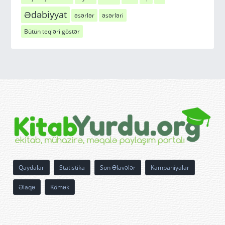
Ədəbiyyat
əsərlər
əsərləri
Bütün teqləri göstər
Qaydalar
Statistika
Son Əlavələr
Kampaniyalar
Əlaqə
Kömək