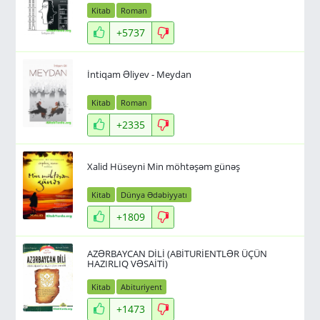
Kitab
Roman
+5737
İntiqam Əliyev - Meydan
Kitab
Roman
+2335
Xalid Hüseyni Min möhtəşəm günəş
Kitab
Dünya Ədəbiyyatı
+1809
AZƏRBAYCAN DİLİ (ABİTURİENTLƏR ÜÇÜN
HAZIRLIQ VƏSAİTİ)
Kitab
Abituriyent
+1473