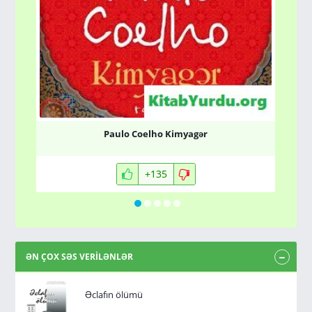
Paulo Coelho Kimyagər
+135
ƏN ÇOX SƏS VERİLƏNLƏR
Əclafın ölümü