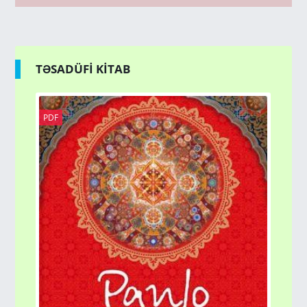
TƏSADÜFİ KİTAB
PDF
PD