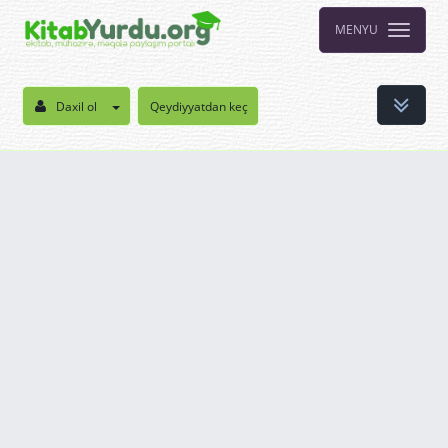
MENYU
Daxil ol
Qeydiyyatdan keç