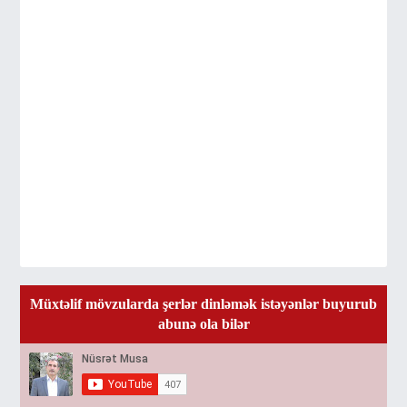
Müxtəlif mövzularda şerlər dinləmək istəyənlər buyurub
abunə ola bilər