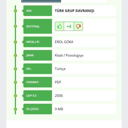
TÜRK GRUP DAVRANIŞI
ADI:
+4
REYTİNQ:
EROL GÖKA
MÜƏLLİF:
Kitab
/
Psixologiya
JANR:
Türkçe
DİL:
PDF
FORMAT:
2006
ÇAP İLİ:
9 MB
ÖLÇÜSÜ: