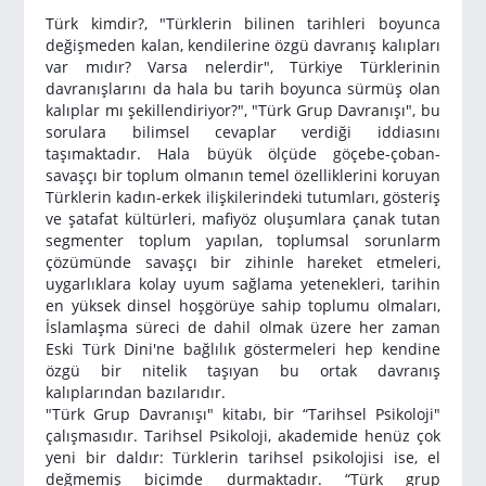
Türk kimdir?, "Türklerin bilinen tarihleri boyunca
değişmeden kalan, kendilerine özgü davranış kalıpları
var mıdır? Varsa nelerdir", Türkiye Türklerinin
davranışlarını da hala bu tarih boyunca sürmüş olan
kalıplar mı şekillendiriyor?", "Türk Grup Davranışı", bu
sorulara bilimsel cevaplar verdiği iddiasını
taşımaktadır. Hala büyük ölçüde göçebe-çoban-
savaşçı bir toplum olmanın temel özelliklerini koruyan
Türklerin kadın-erkek ilişkilerindeki tutumları, gösteriş
ve şatafat kültürleri, mafiyöz oluşumlara çanak tutan
segmenter toplum yapılan, toplumsal sorunlarm
çözümünde savaşçı bir zihinle hareket etmeleri,
uygarlıklara kolay uyum sağlama yetenekleri, tarihin
en yüksek dinsel hoşgörüye sahip toplumu olmaları,
İslamlaşma süreci de dahil olmak üzere her zaman
Eski Türk Dini'ne bağlılık göstermeleri hep kendine
özgü bir nitelik taşıyan bu ortak davranış
kalıplarından bazılarıdır.
"Türk Grup Davranışı" kitabı, bir “Tarihsel Psikoloji"
çalışmasıdır. Tarihsel Psikoloji, akademide henüz çok
yeni bir daldır: Türklerin tarihsel psikolojisi ise, el
değmemiş biçimde durmaktadır. “Türk grup