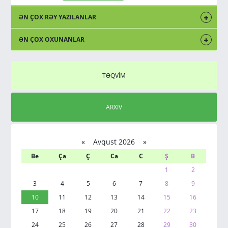
ƏN ÇOX RƏY YAZILANLAR
ƏN ÇOX OXUNANLAR
TƏQVİM
ARXIV
«
Avqust 2026 »
Be
Ça
Ç
Ca
C
Ş
B
1
2
3
4
5
6
7
8
9
10
11
12
13
14
15
16
17
18
19
20
21
22
23
24
25
26
27
28
29
30