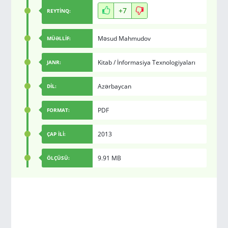
+7
REYTİNQ:
Məsud Mahmudov
MÜƏLLİF:
Kitab
/
İnformasiya Texnologiyaları
JANR:
Azərbaycan
DİL:
PDF
FORMAT:
2013
ÇAP İLİ:
9.91 MB
ÖLÇÜSÜ: