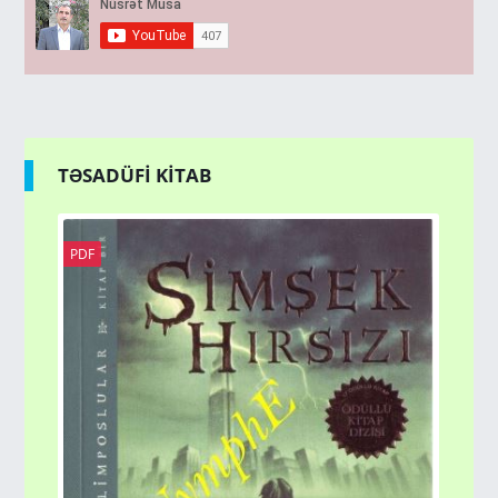
TƏSADÜFİ KİTAB
PDF
MƏ