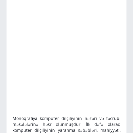
Monoqrafiya kompüter dilçiliyinin nəzəri və təcrübi
məsələlərinə həsr olunmuşdur. İlk dəfə olaraq
kompüter dilçiliyinin yaranma səbəbləri, mahiyyəti,