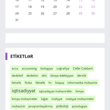
10
11
12
13
14
15
16
17
18
19
20
21
22
23
24
25
26
27
28
29
30
31
ETİKETLƏR
acca
accounting
biologiya
coğrafiya
Cəfər Cabbarlı
dedektif
dedektiv
dini
dünya ədəbiyyatı
dərslik
felsefe
fizika
fəlsəfə
hr
hüquq
informatika mühazirə
iqtisadiyyat
iqtisadiyyat mühazirələr
kimya
kimya mühazirələr
lüğət
maliyyə
maliyyə mühazirələr
psikoloji
mühazirə
proqramlaşdırma
psixologiya