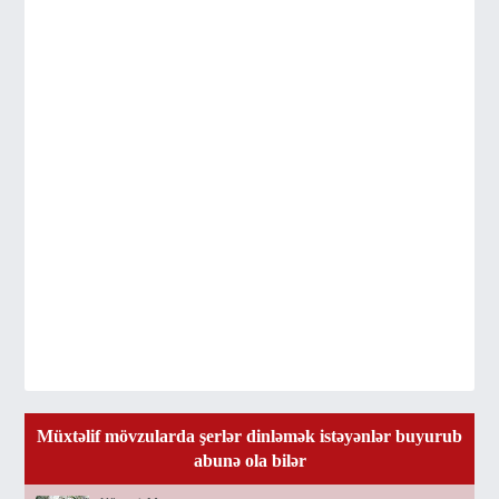
Müxtəlif mövzularda şerlər dinləmək istəyənlər buyurub
abunə ola bilər