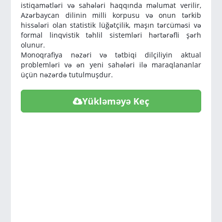
istiqamətləri və sahələri haqqında məlumat verilir,
Azərbaycan dilinin milli korpusu və onun tərkib
hissələri olan statistik lüğətçilik, maşın tərcüməsi və
formal linqvistik təhlil sistemləri hərtərəfli şərh
olunur.
Monoqrafiya nəzəri və tətbiqi dilçiliyin aktual
problemləri və ən yeni sahələri ilə maraqlananlar
üçün nəzərdə tutulmuşdur.
Yükləməyə Keç