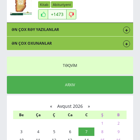
Kitab
Abituriyent
+1473
ƏN ÇOX RƏY YAZILANLAR
ƏN ÇOX OXUNANLAR
TƏQVİM
ARXIV
«
Avqust 2026 »
Be
Ça
Ç
Ca
C
Ş
B
1
2
3
4
5
6
7
8
9