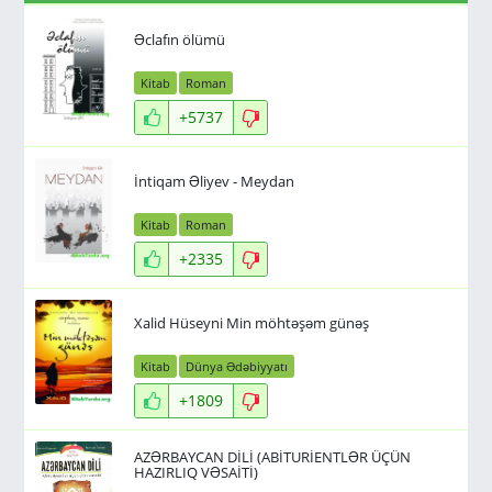
Əclafın ölümü
Kitab
Roman
+5737
İntiqam Əliyev - Meydan
Kitab
Roman
+2335
Xalid Hüseyni Min möhtəşəm günəş
Kitab
Dünya Ədəbiyyatı
+1809
AZƏRBAYCAN DİLİ (ABİTURİENTLƏR ÜÇÜN
HAZIRLIQ VƏSAİTİ)