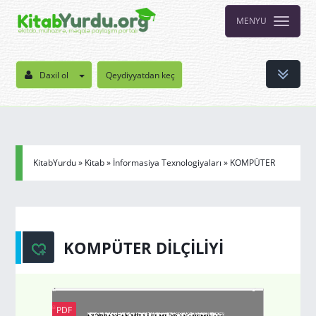
MENYU
Daxil ol
Qeydiyyatdan keç
KitabYurdu
»
Kitab
»
İnformasiya Texnologiyaları
» KOMPÜTER
DİLÇİLİYİ
KOMPÜTER DİLÇİLİYİ
PDF