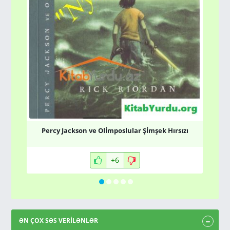
A
Percy Jackson ve Olİmposlular Şİmşek Hırsızı
+6
ƏN ÇOX SƏS VERİLƏNLƏR