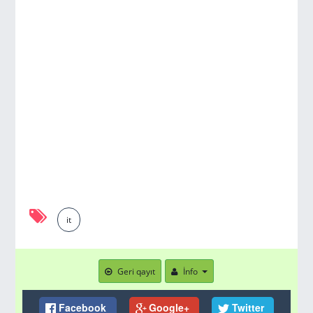
it
Geri qayıt
İnfo
Facebook
Google+
Twitter