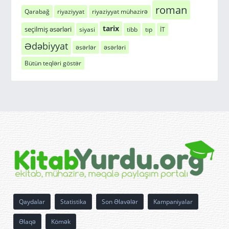
roman
Qarabağ
riyaziyyat
riyaziyyat mühazirə
tarix
seçilmiş əsərləri
siyasi
tibb
tıp
İT
Ədəbiyyat
əsərlər
əsərləri
Bütün teqləri göstər
Qaydalar
Statistika
Son Əlavələr
Kampaniyalar
Əlaqə
Kömək