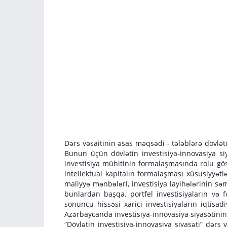
Dərs vəsaitinin əsas məqsədi - tələblərə dövlə
Bunun üçün dövlətin investisiya-innovasiya siy
investisiya mühitinin formalaşmasında rolu göstə
intellektual kapitalın formalaşması xüsusiyyətl
maliyyə mənbələri, investisiya layihələrinin səm
bunlardan başqa, portfel investisiyaların və 
sonuncu hissəsi xarici investisiyaların iqtisad
Azərbaycanda investisiya-innovasiya siyasətinin 
“Dövlətin investisiya-innovasiya siyasəti” dərs 