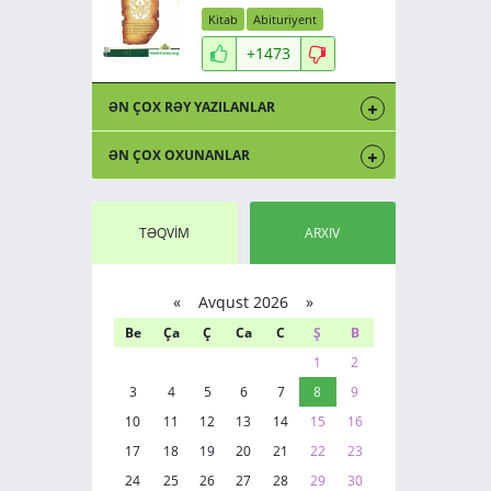
Kitab
Abituriyent
+1473
ƏN ÇOX RƏY YAZILANLAR
ƏN ÇOX OXUNANLAR
TƏQVİM
ARXIV
«
Avqust 2026 »
Be
Ça
Ç
Ca
C
Ş
B
1
2
3
4
5
6
7
8
9
10
11
12
13
14
15
16
17
18
19
20
21
22
23
24
25
26
27
28
29
30