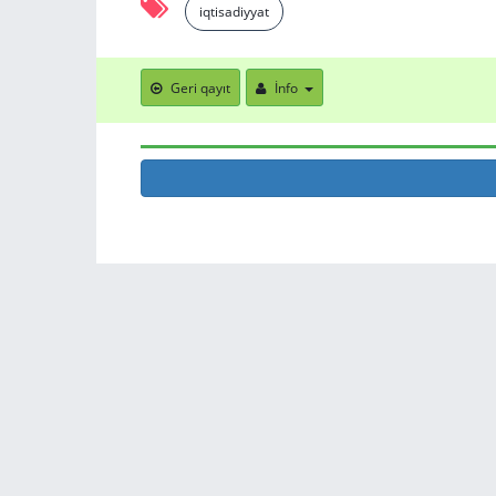
iqtisadiyyat
Geri qayıt
İnfo