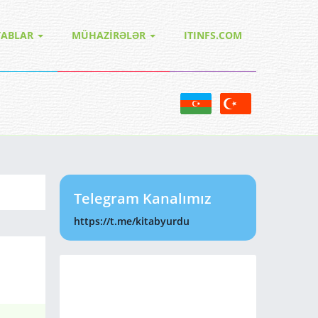
TABLAR
MÜHAZİRƏLƏR
ITINFS.COM
Telegram Kanalımız
https://t.me/kitabyurdu