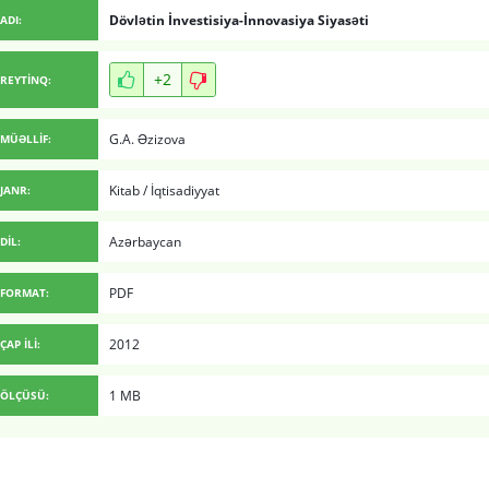
Dövlətin İnvestisiya-İnnovasiya Siyasəti
ADI:
+2
REYTİNQ:
G.A. Əzizova
MÜƏLLİF:
Kitab
/
İqtisadiyyat
JANR:
Azərbaycan
DİL:
PDF
FORMAT:
2012
ÇAP İLİ:
1 MB
ÖLÇÜSÜ: