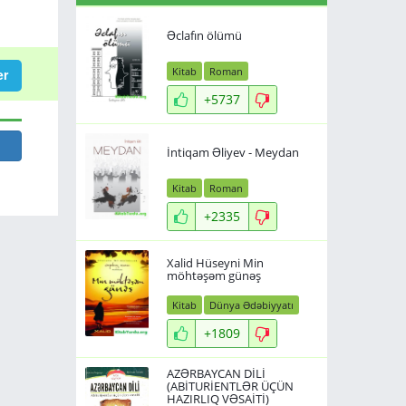
Əclafın ölümü
Kitab
Roman
er
+5737
İntiqam Əliyev - Meydan
Kitab
Roman
+2335
Xalid Hüseyni Min
möhtəşəm günəş
Kitab
Dünya Ədəbiyyatı
+1809
AZƏRBAYCAN DİLİ
(ABİTURİENTLƏR ÜÇÜN
HAZIRLIQ VƏSAİTİ)