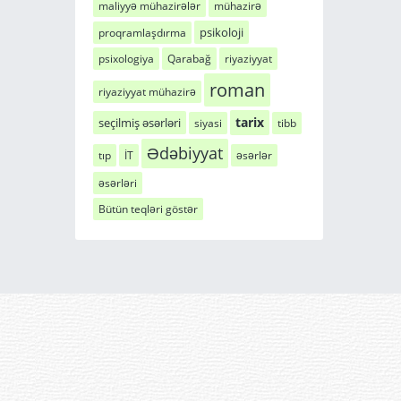
maliyyə mühazirələr
mühazirə
psikoloji
proqramlaşdırma
psixologiya
Qarabağ
riyaziyyat
roman
riyaziyyat mühazirə
tarix
seçilmiş əsərləri
siyasi
tibb
Ədəbiyyat
tıp
İT
əsərlər
əsərləri
Bütün teqləri göstər