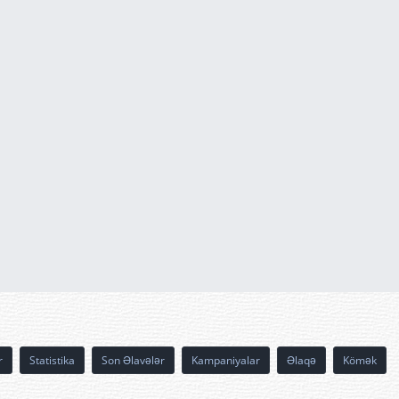
r
Statistika
Son Əlavələr
Kampaniyalar
Əlaqə
Kömək