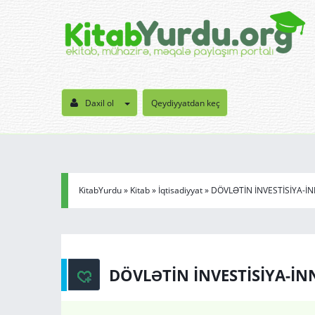
Daxil ol
Qeydiyyatdan keç
KitabYurdu
»
Kitab
»
İqtisadiyyat
» DÖVLƏTİN İNVESTİSİYA-İ
DÖVLƏTİN İNVESTİSİYA-İN