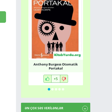
Anthony Burgess Otomatik
QİYMƏTLİ
Portakal
ONLARLA 
+5
ƏN ÇOX SƏS VERİLƏNLƏR