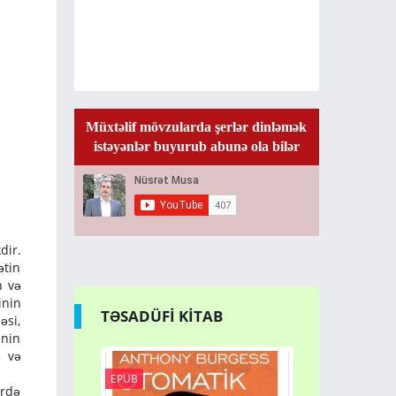
Müxtəlif mövzularda şerlər dinləmək
istəyənlər buyurub abunə ola bilər
dir.
ətin
n və
inin
TƏSADÜFİ KİTAB
əsi,
inin
ə və
EPUB
PDF
ərdə