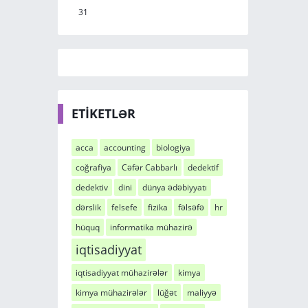
31
ETİKETLƏR
acca
accounting
biologiya
coğrafiya
Cəfər Cabbarlı
dedektif
dedektiv
dini
dünya ədəbiyyatı
dərslik
felsefe
fizika
fəlsəfə
hr
hüquq
informatika mühazirə
iqtisadiyyat
iqtisadiyyat mühazirələr
kimya
kimya mühazirələr
lüğət
maliyyə