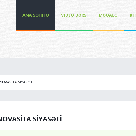
ANA SƏHİFƏ
VİDEO DƏRS
MƏQALƏ
Kİ
NNOVASİTA SİYASƏTİ
NOVASİTA SİYASƏTİ