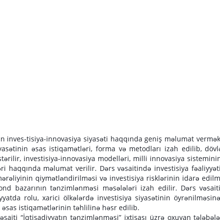
tin inves-tisiya-innovasiya siyasəti haqqında geniş məlumat vermək
asətinin əsas istiqamətləri, forma və metodları izah edilib, dövl
rilir, investisiya-innovasiya modelləri, milli innovasiya sistemini
əri haqqında məlumat verilir. Dərs vəsaitində investisiya fəaliyyət
ərəliyinin qiymətləndirilməsi və investisiya risklərinin idarə edilm
fond bazarının tənzimlənməsi məsələləri izah edilir. Dərs vəsait
iyyatda rolu, xarici ölkələrdə investisiya siyasətinin öyrənilməsin
əsas istiqamətlərinin təhlilinə həsr edilib.
vəsaiti “İqtisadiyyatın tənzimlənməsi” ixtisası üzrə oxuyan tələbəl