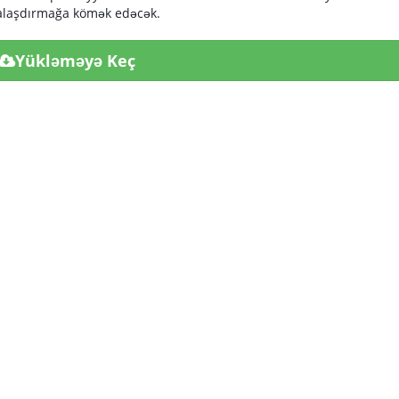
malaşdırmağa kömək edəcək.
Yükləməyə Keç