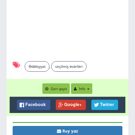
Ədəbiyyat
seçilmiş əsərləri
,
Geri qayıt
İnfo
Facebook
Google+
Twitter
Rəy yaz