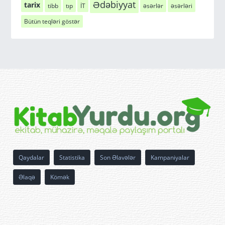
Ədəbiyyat
tarix
tibb
tıp
İT
əsərlər
əsərləri
Bütün teqləri göstər
Qaydalar
Statistika
Son Əlavələr
Kampaniyalar
Əlaqə
Kömək