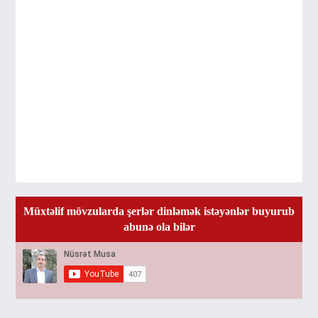
Müxtəlif mövzularda şerlər dinləmək istəyənlər buyurub
abunə ola bilər