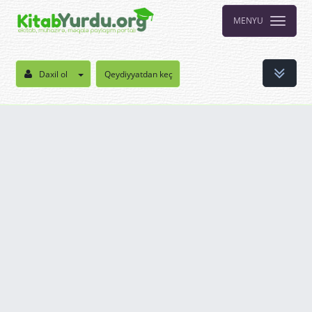
MENYU
Daxil ol
Qeydiyyatdan keç