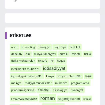
31
ETİKETLƏR
acca
accounting
biologiya
coğrafiya
dedektif
dedektiv
dini
dünya ədəbiyyatı
dərslik
felsefe
fizika
fizika mühazirələr
fəlsəfə
hr
hüquq
iqtisadiyyat
informatika mühazirə
iqtisadiyyat mühazirələr
kimya
kimya mühazirələr
lüğət
maliyyə
maliyyə mühazirələr
mühazirə
programlama
psikoloji
proqramlaşdırma
psixologiya
riyaziyyat
roman
seçilmiş əsərləri
riyaziyyat mühazirə
siyasi