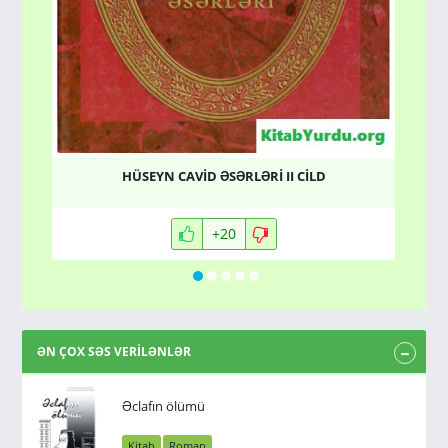
A
HÜSEYN CAVİD ƏSƏRLƏRİ II CİLD
+20
ƏN ÇOX SƏS VERİLƏNLƏR
Əclafın ölümü
Kitab
Roman