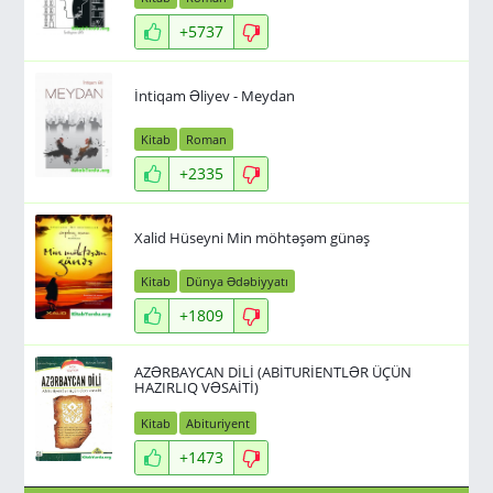
+5737
İntiqam Əliyev - Meydan
Kitab
Roman
+2335
Xalid Hüseyni Min möhtəşəm günəş
Kitab
Dünya Ədəbiyyatı
+1809
AZƏRBAYCAN DİLİ (ABİTURİENTLƏR ÜÇÜN
HAZIRLIQ VƏSAİTİ)
Kitab
Abituriyent
+1473