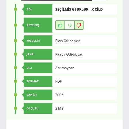
SEÇİLMİŞ ƏSƏRLƏRİ IX CİLD
ADI:
+3
REYTİNQ:
Elçin Əfəndiyev
MÜƏLLİF:
Kitab
/
Ədəbiyyat
JANR:
Azərbaycan
DİL:
PDF
FORMAT:
2005
ÇAP İLİ:
3 MB
ÖLÇÜSÜ: