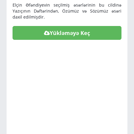
Elçin Əfəndiyevin seçilmiş əsərlərinin bu cildinə
Yazıçının Dəftərindən, Özümüz və Sözümüz əsəri
daxil edilmişdir.
Yükləməyə Keç