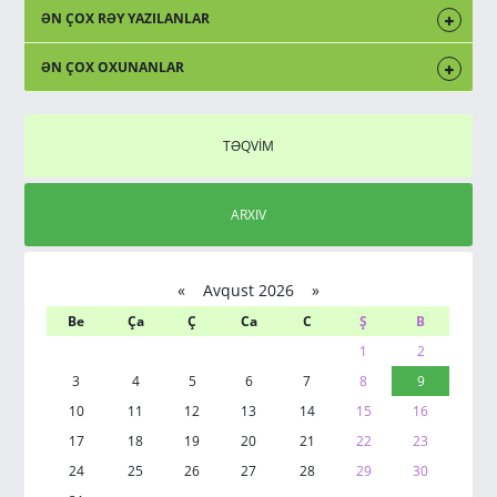
ƏN ÇOX RƏY YAZILANLAR
ƏN ÇOX OXUNANLAR
TƏQVİM
ARXIV
«
Avqust 2026 »
Be
Ça
Ç
Ca
C
Ş
B
1
2
3
4
5
6
7
8
9
10
11
12
13
14
15
16
17
18
19
20
21
22
23
24
25
26
27
28
29
30