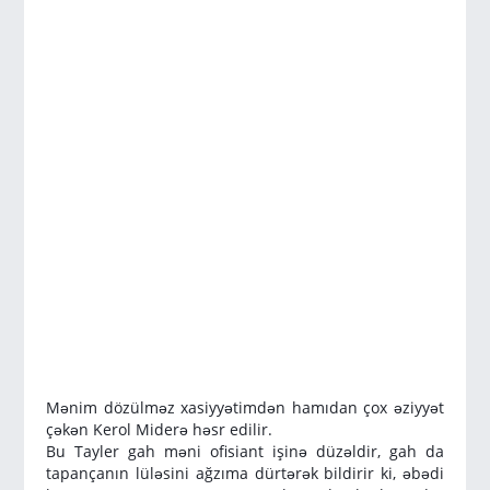
Mənim dözülməz xasiyyətimdən hamıdan çox əziyyət
çəkən Kerol Miderə həsr edilir.
Bu Tayler gah məni ofisiant işinə düzəldir, gah da
tapançanın lüləsini ağzıma dürtərək bildirir ki, əbədi