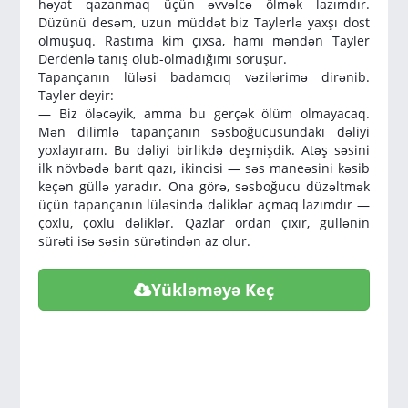
həyat qazanmaq üçün əvvəlcə ölmək lazımdır.
Düzünü desəm, uzun müddət biz Taylerlə yaxşı dost
olmuşuq. Rastıma kim çıxsa, hamı məndən Tayler
Derdenlə tanış olub-olmadığımı soruşur.
Tapançanın lüləsi badamcıq vəzilərimə dirənib.
Tayler deyir:
— Biz öləcəyik, amma bu gerçək ölüm olmayacaq.
Mən dilimlə tapançanın səsboğucusundakı dəliyi
yoxlayıram. Bu dəliyi birlikdə deşmişdik. Atəş səsini
ilk növbədə barıt qazı, ikincisi — səs maneəsini kəsib
keçən güllə yaradır. Ona görə, səsboğucu düzəltmək
üçün tapançanın lüləsində dəliklər açmaq lazımdır —
çoxlu, çoxlu dəliklər. Qazlar ordan çıxır, güllənin
sürəti isə səsin sürətindən az olur.
Yükləməyə Keç