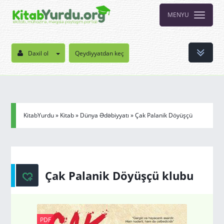
MENYU
Daxil ol
Qeydiyyatdan keç
KitabYurdu
»
Kitab
»
Dünya Ədəbiyyatı
» Çak Palanik Döyüşçü
klubu
Çak Palanik Döyüşçü klubu
PDF