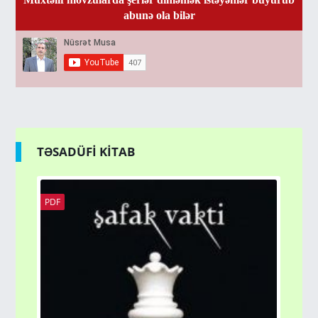
abunə ola bilər
TƏSADÜFİ KİTAB
PDF
PD