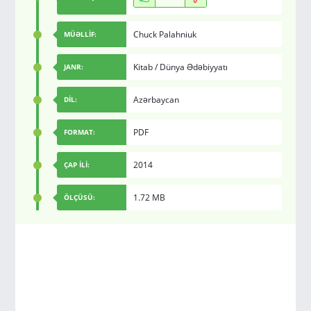
Chuck Palahniuk
MÜƏLLİF:
Kitab
/
Dünya Ədəbiyyatı
JANR:
Azərbaycan
DİL:
PDF
FORMAT:
2014
ÇAP İLİ:
1.72 MB
ÖLÇÜSÜ: