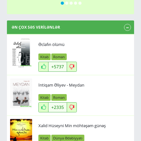
ƏN ÇOX SƏS VERİLƏNLƏR
Əclafın ölümü
Kitab
Roman
+5737
İntiqam Əliyev - Meydan
Kitab
Roman
+2335
Xalid Hüseyni Min möhtəşəm günəş
Kitab
Dünya Ədəbiyyatı