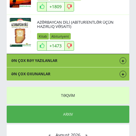
+1809
AZƏRBAYCAN DİLİ (ABİTURİENTLƏR ÜÇÜN
HAZIRLIQ VƏSAİTİ)
Kitab
Abituriyent
+1473
ƏN ÇOX RƏY YAZILANLAR
ƏN ÇOX OXUNANLAR
TƏQVİM
ARXIV
«
Avqust 2026 »