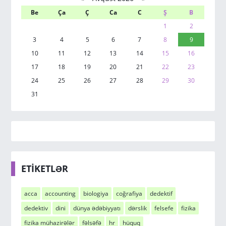
Be
Ça
Ç
Ca
C
Ş
B
1
2
3
4
5
6
7
8
9
10
11
12
13
14
15
16
17
18
19
20
21
22
23
24
25
26
27
28
29
30
31
ETİKETLƏR
acca
accounting
biologiya
coğrafiya
dedektif
dedektiv
dini
dünya ədəbiyyatı
dərslik
felsefe
fizika
fizika mühazirələr
fəlsəfə
hr
hüquq