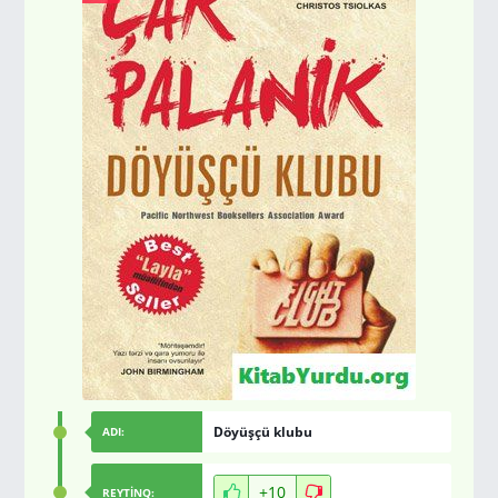
Döyüşçü klubu
ADI:
+10
REYTİNQ: