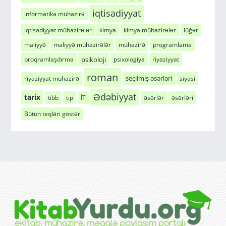
iqtisadiyyat
informatika mühazirə
iqtisadiyyat mühazirələr
kimya
kimya mühazirələr
lüğət
maliyyə
maliyyə mühazirələr
mühazirə
programlama
psikoloji
proqramlaşdırma
psixologiya
riyaziyyat
roman
seçilmiş əsərləri
riyaziyyat mühazirə
siyasi
Ədəbiyyat
tarix
tibb
tıp
İT
əsərlər
əsərləri
Bütün teqləri göstər