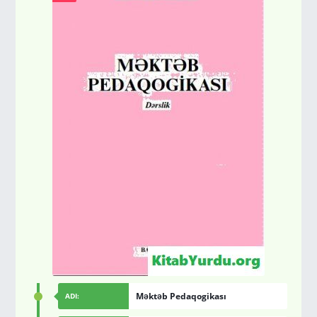
Məktəb Pedaqogikası
ADI: