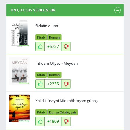
ƏN ÇOX SƏS VERİLƏNLƏR
Əclafın ölümü
Kitab
Roman
+5737
İntiqam Əliyev - Meydan
Kitab
Roman
+2335
Xalid Hüseyni Min möhtəşəm günəş
Kitab
Dünya Ədəbiyyatı
+1809