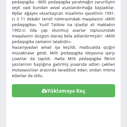
pedaqogika - Milli pedaqogika yaratmağın zəruriliyini
xeyli vaxt bundan əvvəl əsaslandırmağa başladılar.
Əjdər Ağayev «Azərbaycan müəllimi» qəzetinin 1991-
ci il 11 dekabr tarixli nömrəsindəki məqaləsini «Milli
pedaqogika», Yusif Talıbov isə işlədiyi ali məktəbin
1992-ci ildə çap olunmuş əsərlər toplusundakı
məqaləsini düzgün olaraq belə adlandırmışdır: «Milli
pedaqogika zamanın tələbidir».
Nəzəriyyədən əməli işə keçildi, mətbuatda qızğın
müzakirələr getdi. Milli pedaqogika ideyasına qarşı
çıxanlar da tapıldı. Hətta Milli pedaqogika fikrini
yazılarının başlığına gətirmiş yuxarıda adları çəkilən
mütəxəssislər arasında tərəddüd edən, ondan imtina
edənlər də oldu.
Yükləməyə Keç