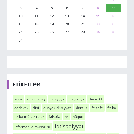
3
4
5
6
7
8
9
10
11
12
13
14
15
16
17
18
19
20
21
22
23
24
25
26
27
28
29
30
31
ETİKETLƏR
acca
accounting
biologiya
coğrafiya
dedektif
dedektiv
dini
dünya ədəbiyyatı
dərslik
felsefe
fizika
fizika mühazirələr
fəlsəfə
hr
hüquq
iqtisadiyyat
informatika mühazirə