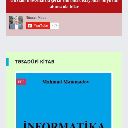
Müxtəlif mövzularda şerlər dinləmək istəyənlər buyurub
abunə ola bilər
TƏSADÜFİ KİTAB
PDF
PD