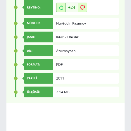
+24
REYTİNQ:
Nurəddin Kazımov
MÜƏLLİF:
Kitab
/
Dərslik
JANR:
Azərbaycan
DİL:
PDF
FORMAT:
2011
ÇAP İLİ:
2.14 MB
ÖLÇÜSÜ: