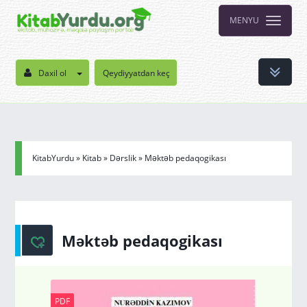
MENYU
Daxil ol
Qeydiyyatdan keç
KitabYurdu
»
Kitab
»
Dərslik
» Məktəb pedaqogikası
Məktəb pedaqogikası
PDF