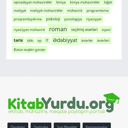
iqtisadiyyat mühazirələr
kimya
kimya mühazirələr
lüğət
maliyyə
maliyyə mühazirələr
mühazirə
programlama
psikoloji
proqramlaşdırma
psixologiya
riyaziyyat
roman
seçilmiş əsərləri
riyaziyyat mühazirə
siyasi
Ədəbiyyat
tarix
tibb
tıp
İT
əsərlər
əsərləri
Bütün teqləri göstər
Qaydalar
Statistika
Son Əlavələr
Kampaniyalar