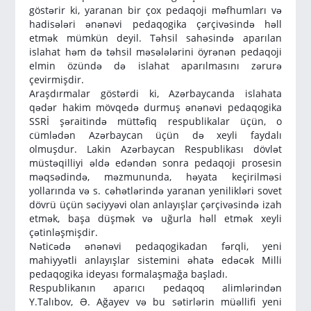
göstərir ki, yaranan bir çox pedaqoji məfhumları və
hadisələri ənənəvi pedaqogika çərçivəsində həll
etmək mümkün deyil. Təhsil sahəsində aparılan
islahat həm də təhsil məsələlərini öyrənən pedaqoji
elmin özündə də islahat aparılmasını zərurə
çevirmişdir.
Araşdırmalar göstərdi ki, Azərbaycanda islahata
qədər hakim mövqedə durmuş ənənəvi pedaqogika
SSRİ şəraitində müttəfiq respublikalar üçün, o
cümlədən Azərbaycan üçün də xeyli faydalı
olmuşdur. Lakin Azərbaycan Respublikası dövlət
müstəqilliyi əldə edəndən sonra pedaqoji prosesin
məqsədində, məzmununda, həyata keçirilməsi
yollarında və s. cəhətlərində yaranan yenilikləri sovet
dövrü üçün səciyyəvi olan anlayışlar çərçivəsində izah
etmək, başa düşmək və uğurla həll etmək xeyli
çətinləşmişdir.
Nəticədə ənənəvi pedaqogikadan fərqli, yeni
mahiyyətli anlayışlar sistemini əhatə edəcək Milli
pedaqogika ideyası formalaşmağa başladı.
Respublikanın aparıcı pedaqoq alimlərindən
Y.Talıbov, Ə. Ağayev və bu sətirlərin müəllifi yeni