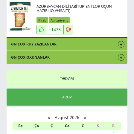
AZƏRBAYCAN DİLİ (ABİTURİENTLƏR ÜÇÜN
HAZIRLIQ VƏSAİTİ)
Kitab
Abituriyent
+1473
ƏN ÇOX RƏY YAZILANLAR
ƏN ÇOX OXUNANLAR
TƏQVİM
ARXIV
«
Avqust 2026 »
Be
Ça
Ç
Ca
C
Ş
B
1
2