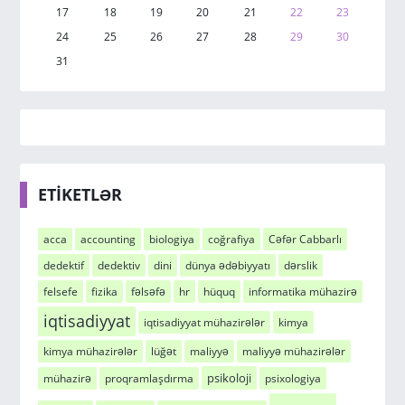
17
18
19
20
21
22
23
24
25
26
27
28
29
30
31
ETİKETLƏR
acca
accounting
biologiya
coğrafiya
Cəfər Cabbarlı
dedektif
dedektiv
dini
dünya ədəbiyyatı
dərslik
felsefe
fizika
fəlsəfə
hr
hüquq
informatika mühazirə
iqtisadiyyat
iqtisadiyyat mühazirələr
kimya
kimya mühazirələr
lüğət
maliyyə
maliyyə mühazirələr
psikoloji
mühazirə
proqramlaşdırma
psixologiya