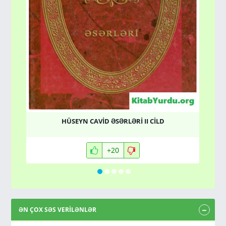
HÜSEYN CAVİD ƏSƏRLƏRİ II CİLD
+20
ƏN ÇOX SƏS VERİLƏNLƏR