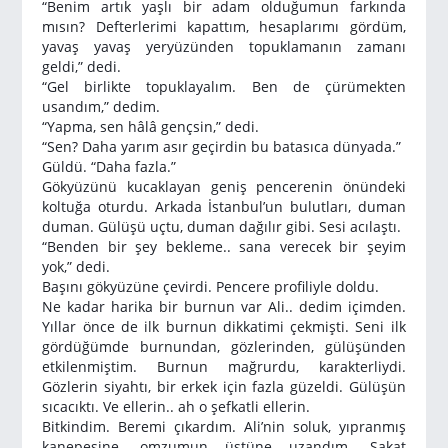
“Benim artık yaşlı bir adam olduğumun farkında
mısın? Defterlerimi kapattım, hesaplarımı gördüm,
yavaş yavaş yeryüzünden topuklamanın zamanı
geldi,” dedi.
“Gel birlikte topuklayalım. Ben de çürümekten
usandım,” dedim.
“Yapma, sen hâlâ gençsin,” dedi.
“Sen? Daha yarım asır geçirdin bu batasıca dünyada.”
Güldü. “Daha fazla.”
Gökyüzünü kucaklayan geniş pencerenin önündeki
koltuğa oturdu. Arkada İstanbul’un bulutları, duman
duman. Gülüşü uçtu, duman dağılır gibi. Sesi acılaştı.
“Benden bir şey bekleme.. sana verecek bir şeyim
yok,” dedi.
Başını gökyüzüne çevirdi. Pencere profiliyle doldu.
Ne kadar harika bir burnun var Ali.. dedim içimden.
Yıllar önce de ilk burnun dikkatimi çekmişti. Seni ilk
gördüğümde burnundan, gözlerinden, gülüşünden
etkilenmiştim. Burnun mağrurdu, karakterliydi.
Gözlerin siyahtı, bir erkek için fazla güzeldi. Gülüşün
sıcacıktı. Ve ellerin.. ah o şefkatli ellerin.
Bitkindim. Beremi çıkardım. Ali’nin soluk, yıpranmış
kanepesine, omzumun üstüne uzandım. Sakat