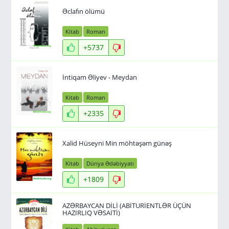
Əclafın ölümü
Kitab
Roman
+5737
İntiqam Əliyev - Meydan
Kitab
Roman
+2335
Xalid Hüseyni Min möhtəşəm günəş
Kitab
Dünya Ədəbiyyatı
+1809
AZƏRBAYCAN DİLİ (ABİTURİENTLƏR ÜÇÜN
HAZIRLIQ VƏSAİTİ)