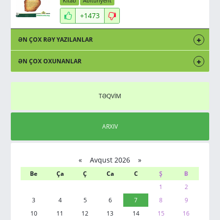
Kitab
Abituriyent
+1473
ƏN ÇOX RƏY YAZILANLAR
ƏN ÇOX OXUNANLAR
TƏQVİM
ARXIV
«
Avqust 2026 »
Be
Ça
Ç
Ca
C
Ş
B
1
2
3
4
5
6
7
8
9
10
11
12
13
14
15
16