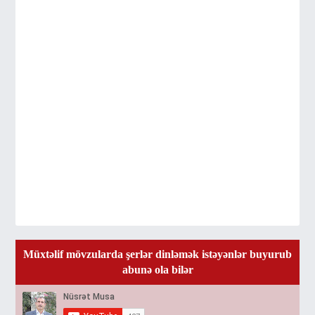
Müxtəlif mövzularda şerlər dinləmək istəyənlər buyurub
abunə ola bilər