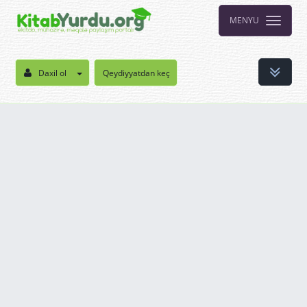
MENYU
Daxil ol
Qeydiyyatdan keç