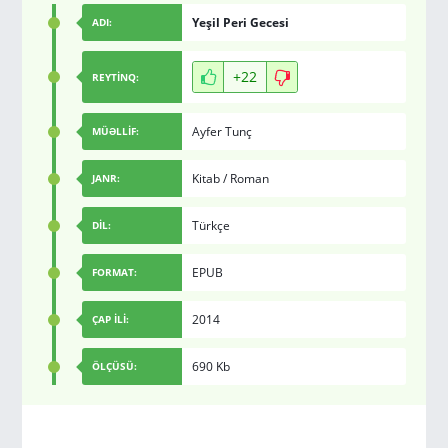
Yeşil Peri Gecesi
ADI:
+22
REYTİNQ:
Ayfer Tunç
MÜƏLLİF:
Kitab
/
Roman
JANR:
Türkçe
DİL:
EPUB
FORMAT:
2014
ÇAP İLİ:
690 Kb
ÖLÇÜSÜ: