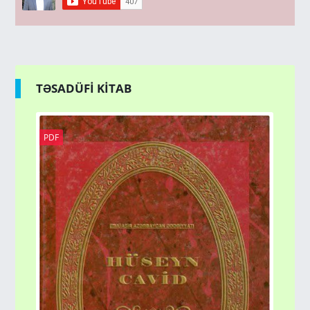
TƏSADÜFİ KİTAB
PDF
DO