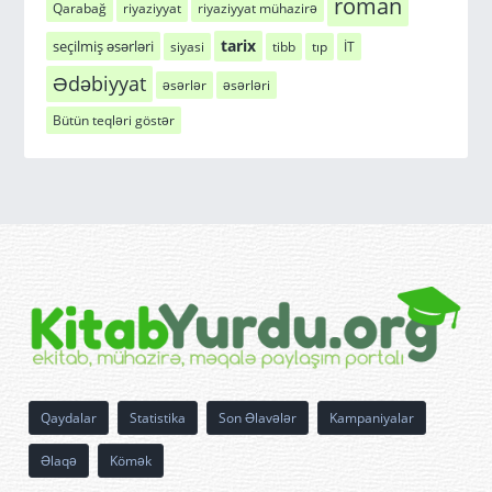
roman
Qarabağ
riyaziyyat
riyaziyyat mühazirə
tarix
seçilmiş əsərləri
siyasi
tibb
tıp
İT
Ədəbiyyat
əsərlər
əsərləri
Bütün teqləri göstər
Qaydalar
Statistika
Son Əlavələr
Kampaniyalar
Əlaqə
Kömək