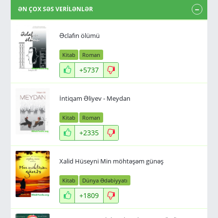
ƏN ÇOX SƏS VERİLƏNLƏR
Əclafın ölümü
Kitab
Roman
+5737
İntiqam Əliyev - Meydan
Kitab
Roman
+2335
Xalid Hüseyni Min möhtəşəm günəş
Kitab
Dünya Ədəbiyyatı
+1809