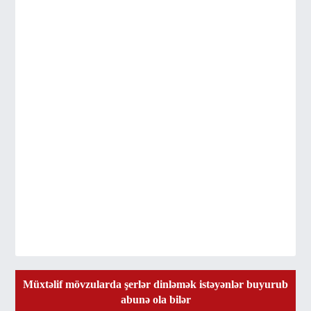
Müxtəlif mövzularda şerlər dinləmək istəyənlər buyurub
abunə ola bilər