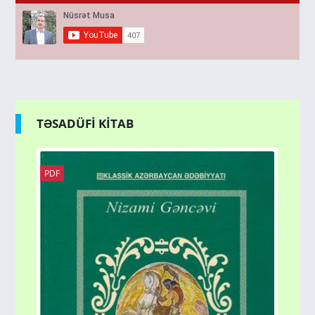
TƏSADÜFİ KİTAB
PDF
PD