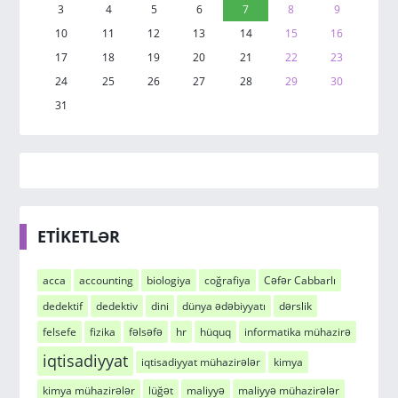
3
4
5
6
7
8
9
10
11
12
13
14
15
16
17
18
19
20
21
22
23
24
25
26
27
28
29
30
31
ETİKETLƏR
acca
accounting
biologiya
coğrafiya
Cəfər Cabbarlı
dedektif
dedektiv
dini
dünya ədəbiyyatı
dərslik
felsefe
fizika
fəlsəfə
hr
hüquq
informatika mühazirə
iqtisadiyyat
iqtisadiyyat mühazirələr
kimya
kimya mühazirələr
lüğət
maliyyə
maliyyə mühazirələr