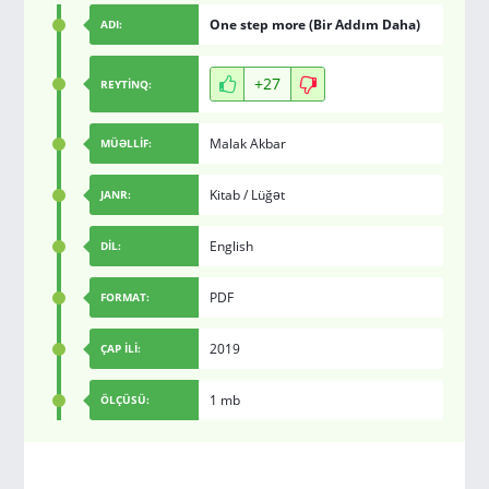
One step more (Bir Addım Daha)
ADI:
+27
REYTİNQ:
Malak Akbar
MÜƏLLİF:
Kitab
/
Lüğət
JANR:
English
DİL:
PDF
FORMAT:
2019
ÇAP İLİ:
1 mb
ÖLÇÜSÜ: