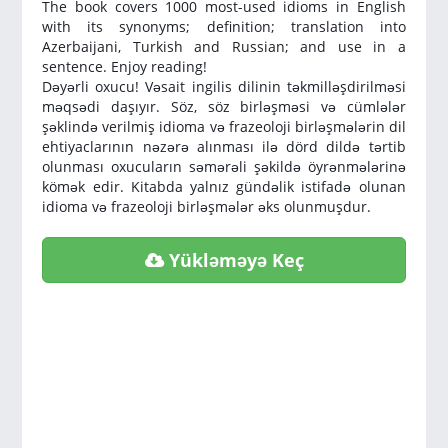
The book covers 1000 most-used idioms in English
with its synonyms; definition; translation into
Azerbaijani, Turkish and Russian; and use in a
sentence. Enjoy reading!
Dəyərli oxucu! Vəsait ingilis dilinin təkmilləşdirilməsi
məqsədi daşıyır. Söz, söz birləşməsi və cümlələr
şəklində verilmiş idioma və frazeoloji birləşmələrin dil
ehtiyaclarının nəzərə alınması ilə dörd dildə tərtib
olunması oxucuların səmərəli şəkildə öyrənmələrinə
kömək edir. Kitabda yalnız gündəlik istifadə olunan
idioma və frazeoloji birləşmələr əks olunmuşdur.
Yükləməyə Keç