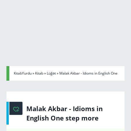
KitabYurdu
»
Kitab
»
Lüğət
» Malak Akbar - Idioms in English One
step more
Malak Akbar - Idioms in
English One step more