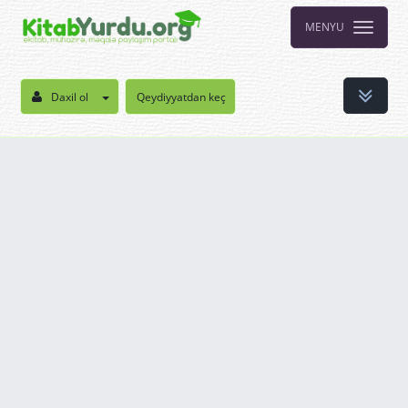
MENYU
Daxil ol
Qeydiyyatdan keç