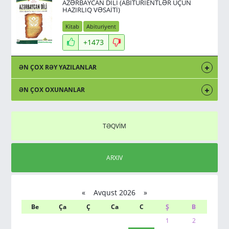
AZƏRBAYCAN DİLİ (ABİTURİENTLƏR ÜÇÜN
HAZIRLIQ VƏSAİTİ)
Kitab
Abituriyent
+1473
ƏN ÇOX RƏY YAZILANLAR
ƏN ÇOX OXUNANLAR
TƏQVİM
ARXIV
«
Avqust 2026 »
Be
Ça
Ç
Ca
C
Ş
B
1
2