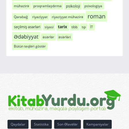
psikoloji
mühazirə
proqramlaşdırma
psixologiya
roman
Qarabağ
riyaziyyat
riyaziyyat mühazirə
tarix
seçilmiş əsərləri
siyasi
tibb
tıp
İT
Ədəbiyyat
əsərlər
əsərləri
Bütün teqləri göstər
Qaydalar
Statistika
Son Əlavələr
Kampaniyalar