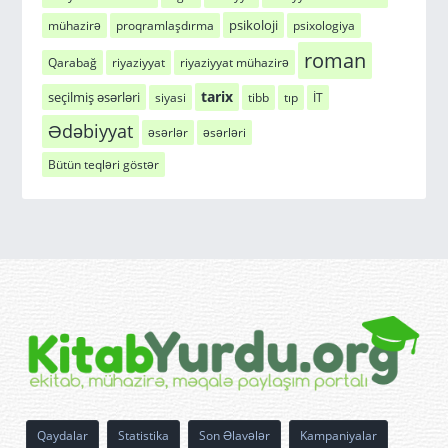
psikoloji
mühazirə
proqramlaşdırma
psixologiya
roman
Qarabağ
riyaziyyat
riyaziyyat mühazirə
tarix
seçilmiş əsərləri
siyasi
tibb
tıp
İT
Ədəbiyyat
əsərlər
əsərləri
Bütün teqləri göstər
Qaydalar
Statistika
Son Əlavələr
Kampaniyalar