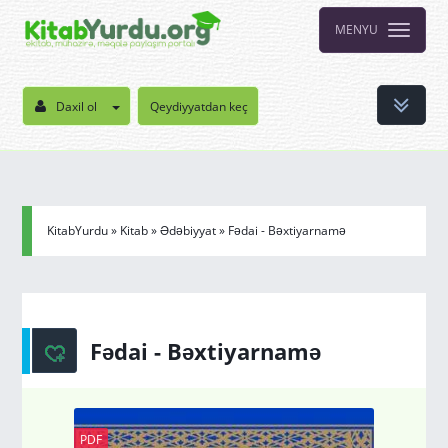
MENYU
Daxil ol
Qeydiyyatdan keç
KitabYurdu
»
Kitab
»
Ədəbiyyat
» Fədai - Bəxtiyarnamə
Fədai - Bəxtiyarnamə
PDF