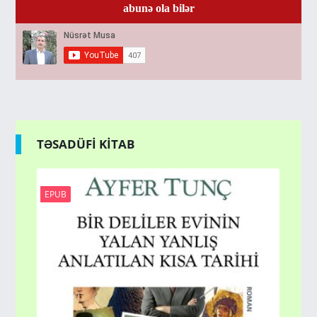
abunə ola bilər
TƏSADÜFİ KİTAB
EPUB
PD