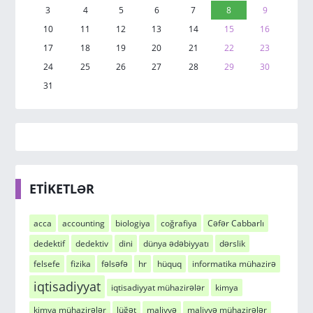
3
4
5
6
7
8
9
10
11
12
13
14
15
16
17
18
19
20
21
22
23
24
25
26
27
28
29
30
31
ETİKETLƏR
acca
accounting
biologiya
coğrafiya
Cəfər Cabbarlı
dedektif
dedektiv
dini
dünya ədəbiyyatı
dərslik
felsefe
fizika
fəlsəfə
hr
hüquq
informatika mühazirə
iqtisadiyyat
iqtisadiyyat mühazirələr
kimya
kimya mühazirələr
lüğət
maliyyə
maliyyə mühazirələr