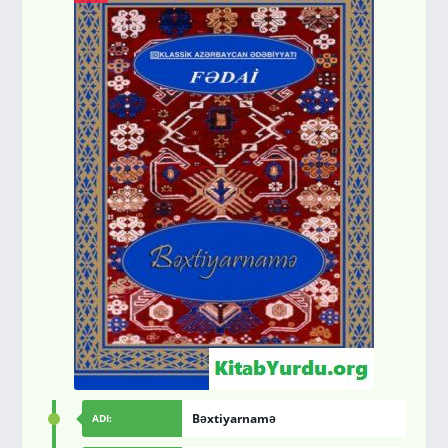
Bəxtiyarnamə
ADI: