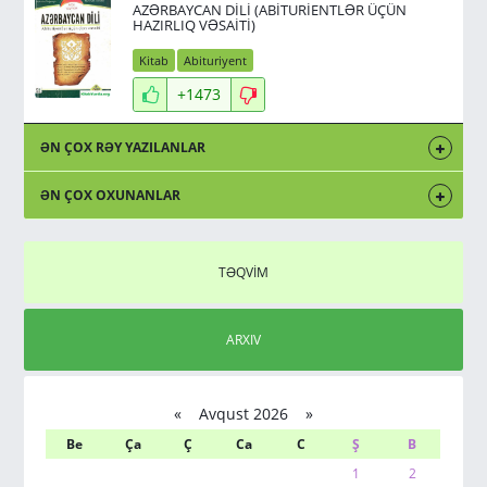
AZƏRBAYCAN DİLİ (ABİTURİENTLƏR ÜÇÜN
HAZIRLIQ VƏSAİTİ)
Kitab
Abituriyent
+1473
ƏN ÇOX RƏY YAZILANLAR
ƏN ÇOX OXUNANLAR
TƏQVİM
ARXIV
«
Avqust 2026 »
Be
Ça
Ç
Ca
C
Ş
B
1
2