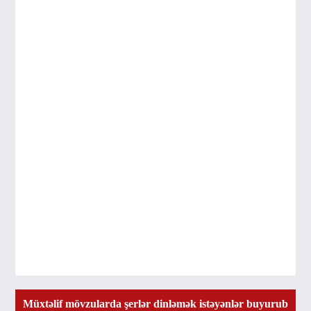
Müxtəlif mövzularda şerlər dinləmək istəyənlər buyurub