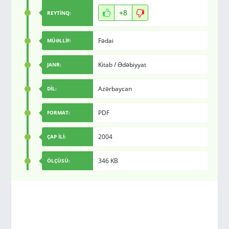
+8
REYTİNQ:
Fədai
MÜƏLLİF:
Kitab
/
Ədəbiyyat
JANR:
Azərbaycan
DİL:
PDF
FORMAT:
2004
ÇAP İLİ:
346 KB
ÖLÇÜSÜ: