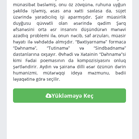
münasibət bəsləmiş, onu öz zövqünə, ruhuna uyğun
şəkildə işləmiş, əsas ana xətti saxlasa da, süjet
üzərində yaradıcılıq işi aparmışdır. Şair müasirlik
duyğusu qüvvətli olan əsərində qədim Şərq
əfsanəsini orta əsr insanını düşündürən mənəvi
azadlıq problemi ilə, onun nəcib, saf arzuları, müasir
həyatı ilə vəhdətdə almışdır. “Bəxtiyarnamə” formaca
“Dəhnamə”, “Tutinamə” və “Sindbadnamə”
dastanlarına oxşayır. Əvhədi və Xətainin “Dəhnamə”si
kimi Fədai poemasının da kompozisiyasını onluq
şərtləndirir. Aydın və şairanə dilli əsər özünün dərin
humanizmi, mütərəqqi ideya məzmunu, bədii
ləyaqətinə görə seçilir.
Yükləməyə Keç