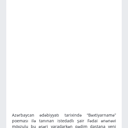
Azərbaycan ədəbiyyatı tarixində “Bəxtiyarnamə”
poeması ilə tanınan istedadlı şair Fədai ənənəvi
mövzulu bu əsəri yaradarkən qədim dastana yeni