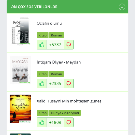
ƏN ÇOX SƏS VERİLƏNLƏR
Əclafın ölümü
Kitab
Roman
+5737
İntiqam Əliyev - Meydan
Kitab
Roman
+2335
Xalid Hüseyni Min möhtəşəm günəş
Kitab
Dünya Ədəbiyyatı
+1809