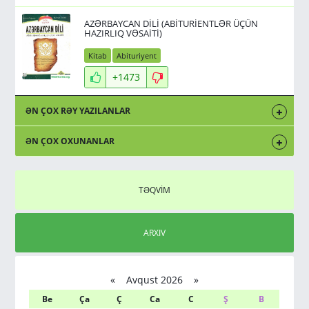
AZƏRBAYCAN DİLİ (ABİTURİENTLƏR ÜÇÜN
HAZIRLIQ VƏSAİTİ)
Kitab
Abituriyent
+1473
ƏN ÇOX RƏY YAZILANLAR
ƏN ÇOX OXUNANLAR
TƏQVİM
ARXIV
«
Avqust 2026 »
Be
Ça
Ç
Ca
C
Ş
B