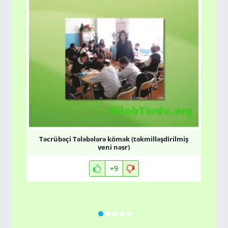
Təcrübəçi Tələbələrə kömək (təkmilləşdirilmiş
yeni nəşr)
+9