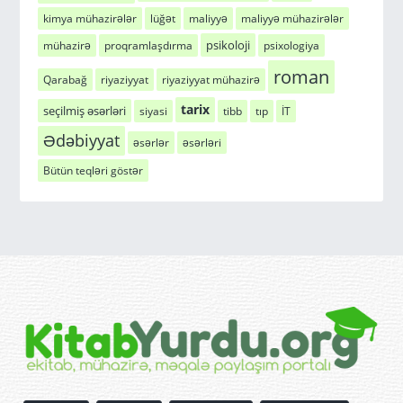
kimya mühazirələr
lüğət
maliyyə
maliyyə mühazirələr
psikoloji
mühazirə
proqramlaşdırma
psixologiya
roman
Qarabağ
riyaziyyat
riyaziyyat mühazirə
tarix
seçilmiş əsərləri
siyasi
tibb
tıp
İT
Ədəbiyyat
əsərlər
əsərləri
Bütün teqləri göstər