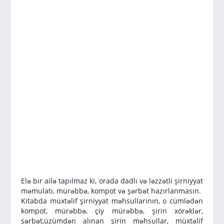
Elə bir ailə tapılmaz ki, orada dadlı və ləzzətli şirniyyat
məmulatı, mürəbbə, kompot və şərbət hazırlanmasın.
Kitabda müxtəlif şirniyyat məhsullarının, o cümlədən
kompot, mürəbbə, çiy mürəbbə, şirin xörəklər,
şərbət,üzümdən alınan şirin məhsullar, müxtəlif