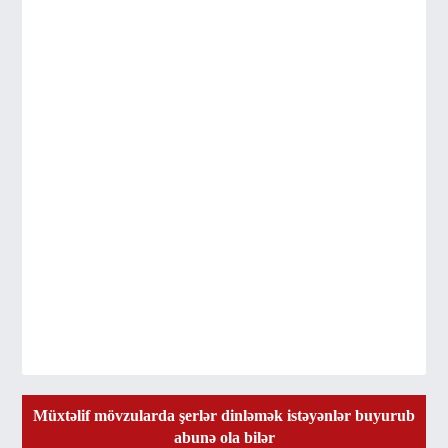
Müxtəlif mövzularda şerlər dinləmək istəyənlər buyurub
abunə ola bilər