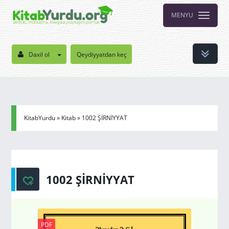
MENYU
Daxil ol
Qeydiyyatdan keç
KitabYurdu
»
Kitab
» 1002 ŞİRNİYYAT
1002 ŞİRNİYYAT
PDF