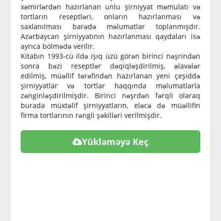
xəmirlərdən hazırlanan unlu şirniyyat məmulatı və
tortların reseptləri, onların hazırlanması və
saxlanılması barədə məlumatlar toplanmışdır.
Azərbaycan şirniyyatının hazırlanması qaydaları isə
ayrıca bölmədə verilir.
Kitabın 1993-cü ildə işıq üzü görən birinci nəşrindən
sonra bəzi reseptlər dəqiqləşdirilmiş, əlavələr
edilmiş, müəllif tərəfindən hazırlanan yeni çeşiddə
şirniyyatlar və tortlar haqqında məlumatlarla
zənginləşdirilmişdir. Birinci nəşrdən fərqli olaraq
burada müxtəlif şirniyyatların, eləcə də müəllifin
firma tortlarının rəngli şəkilləri verilmişdir.
Yükləməyə Keç