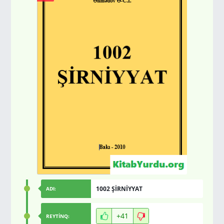
1002 ŞİRNİYYAT
ADI:
+41
REYTİNQ: