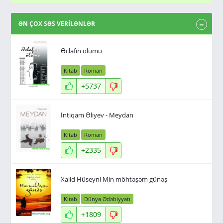
ƏN ÇOX SƏS VERİLƏNLƏR
Əclafın ölümü
Kitab
Roman
+5737
İntiqam Əliyev - Meydan
Kitab
Roman
+2335
Xalid Hüseyni Min möhtəşəm günəş
Kitab
Dünya Ədəbiyyatı
+1809