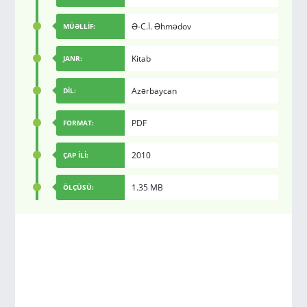
Ə-C.İ. Əhmədov
MÜƏLLİF:
Kitab
JANR:
Azərbaycan
DİL:
PDF
FORMAT:
2010
ÇAP İLİ:
1.35 MB
ÖLÇÜSÜ: