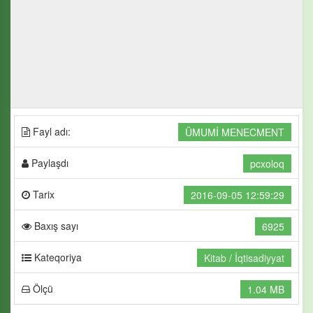
Fayl adı:
ÜMUMİ MENECMENT
Paylaşdı
pcxoloq
Tarix
2016-09-05 12:59:29
Baxış sayı
6925
Kateqoriya
Kitab
/
İqtisadiyyat
Ölçü
1.04 MB